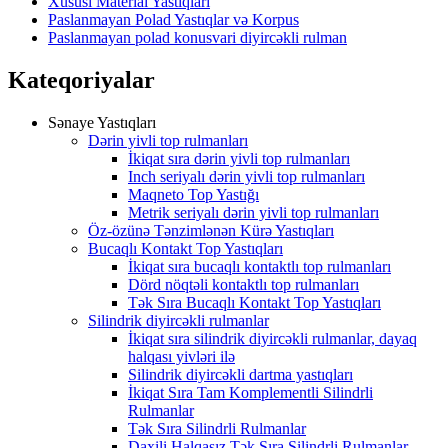
Xüsusi Material Yastıqları
Paslanmayan Polad Yastıqlar və Korpus
Paslanmayan polad konusvari diyircəkli rulman
Kateqoriyalar
Sənaye Yastıqları
Dərin yivli top rulmanları
İkiqat sıra dərin yivli top rulmanları
Inch seriyalı dərin yivli top rulmanları
Maqneto Top Yastığı
Metrik seriyalı dərin yivli top rulmanları
Öz-özünə Tənzimlənən Kürə Yastıqları
Bucaqlı Kontakt Top Yastıqları
İkiqat sıra bucaqlı kontaktlı top rulmanları
Dörd nöqtəli kontaktlı top rulmanları
Tək Sıra Bucaqlı Kontakt Top Yastıqları
Silindrik diyircəkli rulmanlar
İkiqat sıra silindrik diyircəkli rulmanlar, dayaq
halqası yivləri ilə
Silindrik diyircəkli dartma yastıqları
İkiqat Sıra Tam Komplementli Silindrli
Rulmanlar
Tək Sıra Silindrli Rulmanlar
Daxili Halqasız Tək Sıra Silindrli Rulmanlar