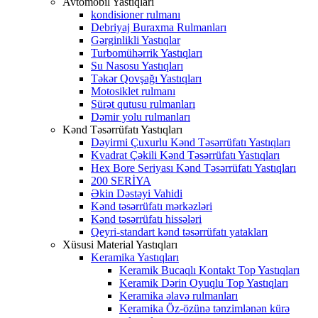
Avtomobil Yastıqları
kondisioner rulmanı
Debriyaj Buraxma Rulmanları
Gərginlikli Yastıqlar
Turbomühərrik Yastıqları
Su Nasosu Yastıqları
Təkər Qovşağı Yastıqları
Motosiklet rulmanı
Sürət qutusu rulmanları
Dəmir yolu rulmanları
Kənd Təsərrüfatı Yastıqları
Dəyirmi Çuxurlu Kənd Təsərrüfatı Yastıqları
Kvadrat Çəkili Kənd Təsərrüfatı Yastıqları
Hex Bore Seriyası Kənd Təsərrüfatı Yastıqları
200 SERİYA
Əkin Dəstəyi Vahidi
Kənd təsərrüfatı mərkəzləri
Kənd təsərrüfatı hissələri
Qeyri-standart kənd təsərrüfatı yatakları
Xüsusi Material Yastıqları
Keramika Yastıqları
Keramik Bucaqlı Kontakt Top Yastıqları
Keramik Dərin Oyuqlu Top Yastıqları
Keramika əlavə rulmanları
Keramika Öz-özünə tənzimlənən kürə