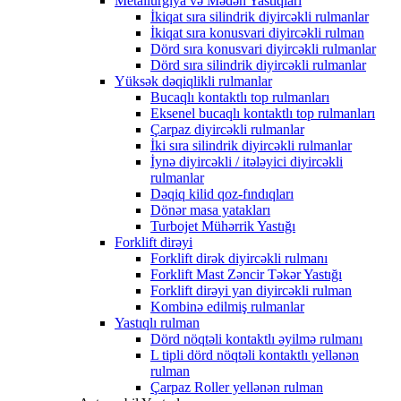
Metallurgiya və Mədən Yastıqları
İkiqat sıra silindrik diyircəkli rulmanlar
İkiqat sıra konusvari diyircəkli rulman
Dörd sıra konusvari diyircəkli rulmanlar
Dörd sıra silindrik diyircəkli rulmanlar
Yüksək dəqiqlikli rulmanlar
Bucaqlı kontaktlı top rulmanları
Eksenel bucaqlı kontaktlı top rulmanları
Çarpaz diyircəkli rulmanlar
İki sıra silindrik diyircəkli rulmanlar
İynə diyircəkli / itələyici diyircəkli
rulmanlar
Dəqiq kilid qoz-fındıqları
Dönər masa yatakları
Turbojet Mühərrik Yastığı
Forklift dirəyi
Forklift dirək diyircəkli rulmanı
Forklift Mast Zəncir Təkər Yastığı
Forklift dirəyi yan diyircəkli rulman
Kombinə edilmiş rulmanlar
Yastıqlı rulman
Dörd nöqtəli kontaktlı əyilmə rulmanı
L tipli dörd nöqtəli kontaktlı yellənən
rulman
Çarpaz Roller yellənən rulman