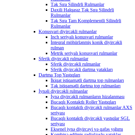
Tək Sıra Silindrli Rulmanlar
Daxili Halqasız Tək Sıra Silindrli
Rulmanlar
Tək Sıra Tam Komplementli Silindrli
Rulmanlar
Konusvari diyircəkli rulmanlar
Inch seriyalı konusvari rulmanlar
İnteqral möhürlənmiş konik diyircəkli
rulman
Metrik seriyalı konusvari rulmanlar
Sferik diyircəkli rulmanlar
Sferik diyircəkli rulmanlar
Sferik diyircəkli dartma yatakları
Dartma Top Yastıqları
İkiqat istiqamətli dartma top rulmanları
Tək istiqamətli dartma top rulmanları
İynəli diyircəkli rulmanlar
İynə diyircəkli rulmanların hizalanması
Bucaqlı Kontaktlı Roller Yastıqları
Bucaqlı kontaktlı diyircəkli rulmanlar AXS
seriyası
Bucaqlı kontaktlı diyircəkli yastıqlar SGL
seriyası
Eksenel iynə diyircəyi və qəfəs yığımı
Kombinə edilmiş radial/oxlu yataklar