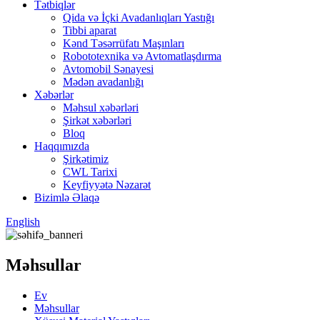
Tətbiqlər
Qida və İçki Avadanlıqları Yastığı
Tibbi aparat
Kənd Təsərrüfatı Maşınları
Robototexnika və Avtomatlaşdırma
Avtomobil Sənayesi
Mədən avadanlığı
Xəbərlər
Məhsul xəbərləri
Şirkət xəbərləri
Bloq
Haqqımızda
Şirkətimiz
CWL Tarixi
Keyfiyyətə Nəzarət
Bizimlə Əlaqə
English
Məhsullar
Ev
Məhsullar