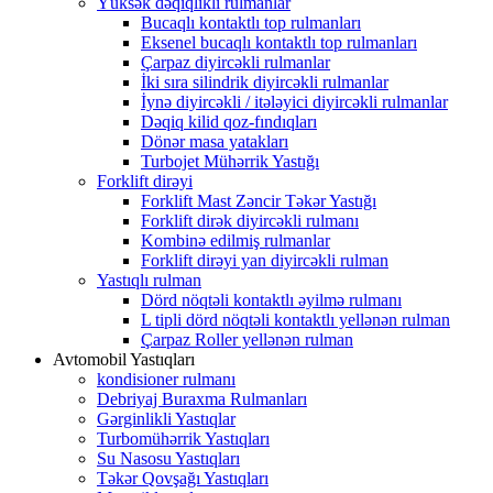
Yüksək dəqiqlikli rulmanlar
Bucaqlı kontaktlı top rulmanları
Eksenel bucaqlı kontaktlı top rulmanları
Çarpaz diyircəkli rulmanlar
İki sıra silindrik diyircəkli rulmanlar
İynə diyircəkli / itələyici diyircəkli rulmanlar
Dəqiq kilid qoz-fındıqları
Dönər masa yatakları
Turbojet Mühərrik Yastığı
Forklift dirəyi
Forklift Mast Zəncir Təkər Yastığı
Forklift dirək diyircəkli rulmanı
Kombinə edilmiş rulmanlar
Forklift dirəyi yan diyircəkli rulman
Yastıqlı rulman
Dörd nöqtəli kontaktlı əyilmə rulmanı
L tipli dörd nöqtəli kontaktlı yellənən rulman
Çarpaz Roller yellənən rulman
Avtomobil Yastıqları
kondisioner rulmanı
Debriyaj Buraxma Rulmanları
Gərginlikli Yastıqlar
Turbomühərrik Yastıqları
Su Nasosu Yastıqları
Təkər Qovşağı Yastıqları