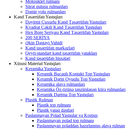
Motosiklet rulmanı
Sürət qutusu rulmanları
Dəmir yolu rulmanları
Kənd Təsərrüfatı Yastıqları
Dəyirmi Çuxurlu Kənd Təsərrüfatı Yastıqları
Kvadrat Çəkili Kənd Təsərrüfatı Yastıqları
Hex Bore Seriyası Kənd Təsərrüfatı Yastıqları
200 SERİYA
Əkin Dəstəyi Vahidi
Kənd təsərrüfatı mərkəzləri
Qeyri-standart kənd təsərrüfatı yatakları
Kənd təsərrüfatı hissələri
Xüsusi Material Yastıqları
Keramika Yastıqları
Keramik Bucaqlı Kontakt Top Yastıqları
Keramik Dərin Oyuqlu Top Yastıqları
Keramika əlavə rulmanları
Keramika Öz-özünə tənzimlənən kürə rulmanları
Keramik Dartma Top Yastıqları
Plastik Rulman
Plastik top rulmanı
Plastik yataq dəstləri
Paslanmayan Polad Yastıqlar və Korpus
Paslanmayan polad top rulmanı
Paslanmayan poladdan hazırlanmış əlavə rulman