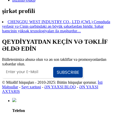
Bizimlə Əlaqə
şirkət profili
CHENGDU WEST INDUSTRY CO., LTD (CWL) Çenqduda
yerləşir və Çinin qərbindəki ən böyük şəhərlərdən biridir. Şəhər
həmçinin yüksək texnologiyaları ilə məşhurdur....
QEYDİYYATDAN KEÇİN VƏ TƏKLİF
ƏLDƏ EDİN
Bülletenimizə abunə olun və ən son təkliflər və promosyonlardan
xəbərdar olun.
© Müəllif hüquqları - 2010-2025: Bütün hüquqlar qorunur.
İsti
Məhsullar
-
Sayt xəritəsi
-
ƏN YAXŞI BLOQ
-
ƏN YAXŞI
AXTARIŞ
Telefon