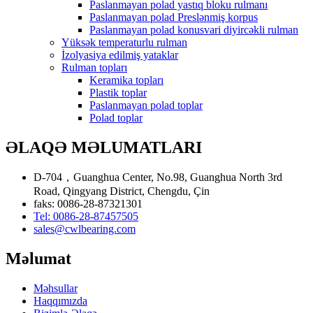
Paslanmayan polad yastıq bloku rulmanı
Paslanmayan polad Preslənmiş korpus
Paslanmayan polad konusvari diyircəkli rulman
Yüksək temperaturlu rulman
İzolyasiya edilmiş yataklar
Rulman topları
Keramika topları
Plastik toplar
Paslanmayan polad toplar
Polad toplar
ƏLAQƏ MƏLUMATLARI
D-704，Guanghua Center, No.98, Guanghua North 3rd
Road, Qingyang District, Chengdu, Çin
faks: 0086-28-87321301
Tel: 0086-28-87457505
sales@cwlbearing.com
Məlumat
Məhsullar
Haqqımızda