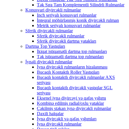
Tək Sıra Tam Komplementli Silindrli Rulmanlar
Konusvari diyircəkli rulmanlar
Inch seriyalı konusvari rulmanlar
İnteqral möhürlənmiş konik diyircəkli rulman
Metrik seriyalı konusvari rulmanlar
Sferik diyircəkli rulmanlar
Sferik diyircəkli rulmanlar
Sferik diyircəkli dartma yatakları
Dartma Top Yastıqları
İkiqat istiqamətli dartma top rulmanları
Tək istiqamətli dartma top rulmanları
İynəli diyircəkli rulmanlar
İynə diyircəkli rulmanların hizalanması
Bucaqlı Kontaktlı Roller Yastıqları
Bucaqlı kontaktlı diyircəkli rulmanlar AXS
seriyası
Bucaqlı kontaktlı diyircəkli yastıqlar SGL
seriyası
Eksenel iynə diyircəyi və qəfəs yığımı
Kombinə edilmiş radial/oxlu yataklar
Çəkilmiş stəkan iynə diyircəkli rulmanlar
Daxili halqalar
İynə diyircəkli və qəfəs yığımları
İynə diyircəkli rulmanlar