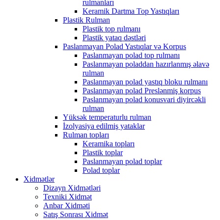
rulmanları
Keramik Dartma Top Yastıqları
Plastik Rulman
Plastik top rulmanı
Plastik yataq dəstləri
Paslanmayan Polad Yastıqlar və Korpus
Paslanmayan polad top rulmanı
Paslanmayan poladdan hazırlanmış əlavə
rulman
Paslanmayan polad yastıq bloku rulmanı
Paslanmayan polad Preslənmiş korpus
Paslanmayan polad konusvari diyircəkli
rulman
Yüksək temperaturlu rulman
İzolyasiya edilmiş yataklar
Rulman topları
Keramika topları
Plastik toplar
Paslanmayan polad toplar
Polad toplar
Xidmətlər
Dizayn Xidmətləri
Texniki Xidmət
Anbar Xidməti
Satış Sonrası Xidmət