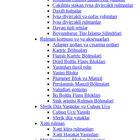
Çəkilmiş stəkan iynə diyircəkli rulmanlar
Daxili halqalar
İynə diyircəkli və qəfəs yığımları
İynə diyircəkli rulmanlar
Dayaq tipli relslər
Boyunduruq Tipi İzləmə Silindrləri
Rulman korpusu və ya aksesuarları
Adapter qolları və çıxarma qolları
Kartric Bölmələri
Flanşlı Kartric Bölmələri
Dörd Boltlu Flanş Blokları
Yastıqları daxil edin
Yastıq Bloku
Plummer Blok və Mənzil
Preslənmiş Mənzil Bölmələri
Vahidləri götürün
İki Boltlu Flanş Blokları
Sink ərintisi Rulman Bölmələri
Sferik Düz Yastıqlar və Çubuq Ucu
Çubuq Ucu Yastığı
Sferik düz yataklar
Xətti rulman
Xətti kürə rulmanları
Xətti Hərəkət Yastıqları