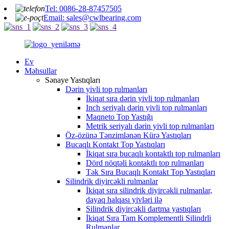
Tel: 0086-28-87457505
Email: sales@cwlbearing.com
Ev
Məhsullar
Sənaye Yastıqları
Dərin yivli top rulmanları
İkiqat sıra dərin yivli top rulmanları
Inch seriyalı dərin yivli top rulmanları
Maqneto Top Yastığı
Metrik seriyalı dərin yivli top rulmanları
Öz-özünə Tənzimlənən Kürə Yastıqları
Bucaqlı Kontakt Top Yastıqları
İkiqat sıra bucaqlı kontaktlı top rulmanları
Dörd nöqtəli kontaktlı top rulmanları
Tək Sıra Bucaqlı Kontakt Top Yastıqları
Silindrik diyircəkli rulmanlar
İkiqat sıra silindrik diyircəkli rulmanlar,
dayaq halqası yivləri ilə
Silindrik diyircəkli dartma yastıqları
İkiqat Sıra Tam Komplementli Silindrli
Rulmanlar