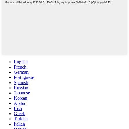
English
French
German
Portuguese
Spanish
Russian
Japanese
Korean
Arabic
Irish
Greek
Turkish
Italian