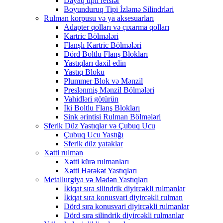
Dayaq tipli relslər
Boyunduruq Tipi İzləmə Silindrləri
Rulman korpusu və ya aksesuarları
Adapter qolları və çıxarma qolları
Kartric Bölmələri
Flanşlı Kartric Bölmələri
Dörd Boltlu Flanş Blokları
Yastıqları daxil edin
Yastıq Bloku
Plummer Blok və Mənzil
Preslənmiş Mənzil Bölmələri
Vahidləri götürün
İki Boltlu Flanş Blokları
Sink ərintisi Rulman Bölmələri
Sferik Düz Yastıqlar və Çubuq Ucu
Çubuq Ucu Yastığı
Sferik düz yataklar
Xətti rulman
Xətti kürə rulmanları
Xətti Hərəkət Yastıqları
Metallurgiya və Mədən Yastıqları
İkiqat sıra silindrik diyircəkli rulmanlar
İkiqat sıra konusvari diyircəkli rulman
Dörd sıra konusvari diyircəkli rulmanlar
Dörd sıra silindrik diyircəkli rulmanlar