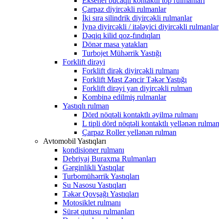
Eksenel bucaqlı kontaktlı top rulmanları
Çarpaz diyircəkli rulmanlar
İki sıra silindrik diyircəkli rulmanlar
İynə diyircəkli / itələyici diyircəkli rulmanlar
Dəqiq kilid qoz-fındıqları
Dönər masa yatakları
Turbojet Mühərrik Yastığı
Forklift dirəyi
Forklift dirək diyircəkli rulmanı
Forklift Mast Zəncir Təkər Yastığı
Forklift dirəyi yan diyircəkli rulman
Kombinə edilmiş rulmanlar
Yastıqlı rulman
Dörd nöqtəli kontaktlı əyilmə rulmanı
L tipli dörd nöqtəli kontaktlı yellənən rulma
Çarpaz Roller yellənən rulman
Avtomobil Yastıqları
kondisioner rulmanı
Debriyaj Buraxma Rulmanları
Gərginlikli Yastıqlar
Turbomühərrik Yastıqları
Su Nasosu Yastıqları
Təkər Qovşağı Yastıqları
Motosiklet rulmanı
Sürət qutusu rulmanları