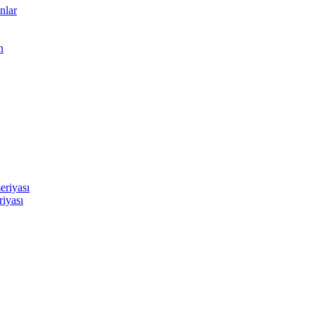
nlar
n
eriyası
riyası