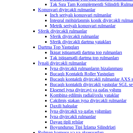
Tək Sıra Tam Komplementli Silindrli Rulma
Konusvari diyircəkli rulmanlar
Inch seriyalı konusvari rulmanlar
İnteqral möhürlənmiş konik diyircəkli rulma
Metrik seriyalı konusvari rulmanlar
Sferik diyircəkli rulmanlar
Sferik diyircəkli rulmanlar
Sferik diyircəkli dartma yatakları
Dartma Top Yastıqları
İkiqat istiqamətli dartma top rulmanları
Tək istiqamətli dartma top rulmanları
İynəli diyircəkli rulmanlar
İynə diyircəkli rulmanların hizalanması
Bucaqlı Kontaktlı Roller Yastıqları
Bucaqlı kontaktlı diyircəkli rulmanlar AXS s
Bucaqlı kontaktlı diyircəkli yastıqlar SGL se
Eksenel iynə diyircəyi və qəfəs yığımı
Kombinə edilmiş radial/oxlu yataklar
Çəkilmiş stəkan iynə diyircəkli rulmanlar
Daxili halqalar
İynə diyircəkli və qəfəs yığımları
İynə diyircəkli rulmanlar
Dayaq tipli relslər
Boyunduruq Tipi İzləmə Silindrləri
Rulman korpusu və ya aksesuarları