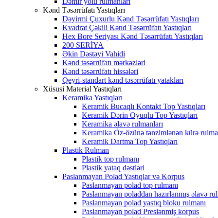
Dəmir yolu rulmanları
Kənd Təsərrüfatı Yastıqları
Dəyirmi Çuxurlu Kənd Təsərrüfatı Yastıqları
Kvadrat Çəkili Kənd Təsərrüfatı Yastıqları
Hex Bore Seriyası Kənd Təsərrüfatı Yastıqları
200 SERİYA
Əkin Dəstəyi Vahidi
Kənd təsərrüfatı mərkəzləri
Kənd təsərrüfatı hissələri
Qeyri-standart kənd təsərrüfatı yatakları
Xüsusi Material Yastıqları
Keramika Yastıqları
Keramik Bucaqlı Kontakt Top Yastıqları
Keramik Dərin Oyuqlu Top Yastıqları
Keramika əlavə rulmanları
Keramika Öz-özünə tənzimlənən kürə rulma
Keramik Dartma Top Yastıqları
Plastik Rulman
Plastik top rulmanı
Plastik yataq dəstləri
Paslanmayan Polad Yastıqlar və Korpus
Paslanmayan polad top rulmanı
Paslanmayan poladdan hazırlanmış əlavə ru
Paslanmayan polad yastıq bloku rulmanı
Paslanmayan polad Preslənmiş korpus