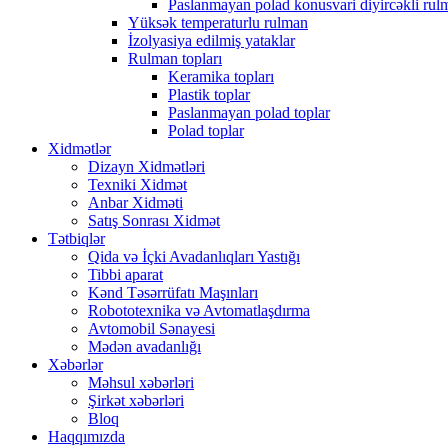
Paslanmayan polad konusvari diyircəkli rul
Yüksək temperaturlu rulman
İzolyasiya edilmiş yataklar
Rulman topları
Keramika topları
Plastik toplar
Paslanmayan polad toplar
Polad toplar
Xidmətlər
Dizayn Xidmətləri
Texniki Xidmət
Anbar Xidməti
Satış Sonrası Xidmət
Tətbiqlər
Qida və İçki Avadanlıqları Yastığı
Tibbi aparat
Kənd Təsərrüfatı Maşınları
Robototexnika və Avtomatlaşdırma
Avtomobil Sənayesi
Mədən avadanlığı
Xəbərlər
Məhsul xəbərləri
Şirkət xəbərləri
Bloq
Haqqımızda