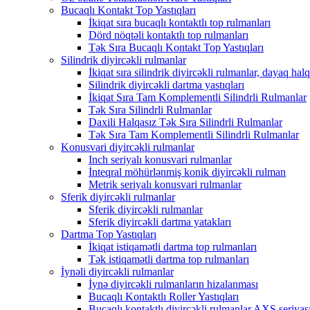
Bucaqlı Kontakt Top Yastıqları
İkiqat sıra bucaqlı kontaktlı top rulmanları
Dörd nöqtəli kontaktlı top rulmanları
Tək Sıra Bucaqlı Kontakt Top Yastıqları
Silindrik diyircəkli rulmanlar
İkiqat sıra silindrik diyircəkli rulmanlar, dayaq halqa
Silindrik diyircəkli dartma yastıqları
İkiqat Sıra Tam Komplementli Silindrli Rulmanlar
Tək Sıra Silindrli Rulmanlar
Daxili Halqasız Tək Sıra Silindrli Rulmanlar
Tək Sıra Tam Komplementli Silindrli Rulmanlar
Konusvari diyircəkli rulmanlar
Inch seriyalı konusvari rulmanlar
İnteqral möhürlənmiş konik diyircəkli rulman
Metrik seriyalı konusvari rulmanlar
Sferik diyircəkli rulmanlar
Sferik diyircəkli rulmanlar
Sferik diyircəkli dartma yatakları
Dartma Top Yastıqları
İkiqat istiqamətli dartma top rulmanları
Tək istiqamətli dartma top rulmanları
İynəli diyircəkli rulmanlar
İynə diyircəkli rulmanların hizalanması
Bucaqlı Kontaktlı Roller Yastıqları
Bucaqlı kontaktlı diyircəkli rulmanlar AXS seriyas