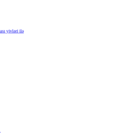
sı yivləri ilə
ı