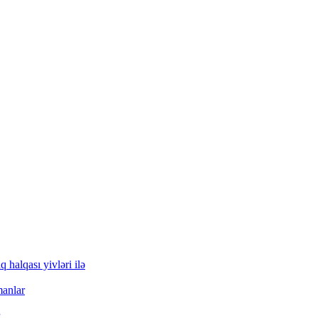
q halqası yivləri ilə
manlar