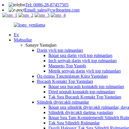
Tel: 0086-28-87457505
Email: sales@cwlbearing.com
Ev
Məhsullar
Sənaye Yastıqları
Dərin yivli top rulmanları
İkiqat sıra dərin yivli top rulmanları
Inch seriyalı dərin yivli top rulmanları
Maqneto Top Yastığı
Metrik seriyalı dərin yivli top rulmanları
Öz-özünə Tənzimlənən Kürə Yastıqları
Bucaqlı Kontakt Top Yastıqları
İkiqat sıra bucaqlı kontaktlı top rulmanları
Dörd nöqtəli kontaktlı top rulmanları
Tək Sıra Bucaqlı Kontakt Top Yastıqları
Silindrik diyircəkli rulmanlar
İkiqat sıra silindrik diyircəkli rulmanlar, daya
Silindrik diyircəkli dartma yastıqları
İkiqat Sıra Tam Komplementli Silindrli Rul
Tək Sıra Silindrli Rulmanlar
Daxili Halqasız Tək Sıra Silindrli Rulmanlar