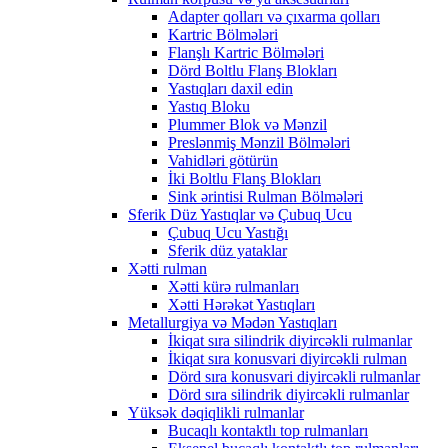
Adapter qolları və çıxarma qolları
Kartric Bölmələri
Flanşlı Kartric Bölmələri
Dörd Boltlu Flanş Blokları
Yastıqları daxil edin
Yastıq Bloku
Plummer Blok və Mənzil
Preslənmiş Mənzil Bölmələri
Vahidləri götürün
İki Boltlu Flanş Blokları
Sink ərintisi Rulman Bölmələri
Sferik Düz Yastıqlar və Çubuq Ucu
Çubuq Ucu Yastığı
Sferik düz yataklar
Xətti rulman
Xətti kürə rulmanları
Xətti Hərəkət Yastıqları
Metallurgiya və Mədən Yastıqları
İkiqat sıra silindrik diyircəkli rulmanlar
İkiqat sıra konusvari diyircəkli rulman
Dörd sıra konusvari diyircəkli rulmanlar
Dörd sıra silindrik diyircəkli rulmanlar
Yüksək dəqiqlikli rulmanlar
Bucaqlı kontaktlı top rulmanları