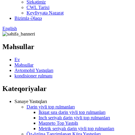
Şirkətimiz
CWL Tarixi
Keyfiyyətə Nəzarət
Bizimlə Əlaqə
English
Məhsullar
Ev
Məhsullar
Avtomobil Yastıqları
kondisioner rulmanı
Kateqoriyalar
Sənaye Yastıqları
Dərin yivli top rulmanları
İkiqat sıra dərin yivli top rulmanları
Inch seriyalı dərin yivli top rulmanları
Maqneto Top Yastığı
Metrik seriyalı dərin yivli top rulmanları
Öz-özünə Tənzimlənən Kürə Yastıqları