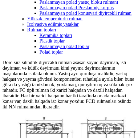
Paslanmayan polad yastıq bloku rulmanı
Paslanmayan polad Preslənmiş korpus
Paslanmayan polad konusvari diyircəkli rulman
Yüksək temperaturlu rulman
İzolyasiya edilmiş yataklar
Rulman topları
Keramika topları
Plastik toplar
Paslanmayan polad toplar
Polad toplar
Dörd sıra silindrik diyircəkli rulman əsasən soyuq dəyirman, isti
dəyirman və kütük dəyirmanı kimi yayma dəyirmanlarının
maşınlarında istifadə olunur. Yastıq ayrı quruluşa malikdir, yastıq
halqası və yayma gövdəsi komponentləri rahatlıqla ayrıla bilər, buna
görə də yastığı təmizləmək, yoxlamaq, quraşdırmaq və sökmək çox
rahatdır. FC tipli rulman iki xarici halqadan və daxili halqadan
ibarətdir. Hər bir xarici halqanın hər iki tərəfində ortada mərkəzi
kənar var, daxili halqada isə kənar yoxdur. FCD rulmanları əslində
iki NN rulmanından ibarətdir.