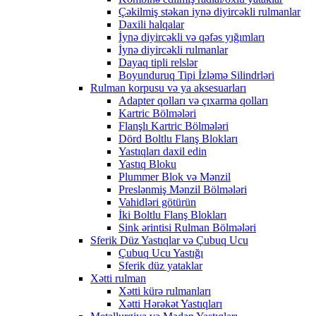
Çəkilmiş stəkan iynə diyircəkli rulmanlar
Daxili halqalar
İynə diyircəkli və qəfəs yığımları
İynə diyircəkli rulmanlar
Dayaq tipli relslər
Boyunduruq Tipi İzləmə Silindrləri
Rulman korpusu və ya aksesuarları
Adapter qolları və çıxarma qolları
Kartric Bölmələri
Flanşlı Kartric Bölmələri
Dörd Boltlu Flanş Blokları
Yastıqları daxil edin
Yastıq Bloku
Plummer Blok və Mənzil
Preslənmiş Mənzil Bölmələri
Vahidləri götürün
İki Boltlu Flanş Blokları
Sink ərintisi Rulman Bölmələri
Sferik Düz Yastıqlar və Çubuq Ucu
Çubuq Ucu Yastığı
Sferik düz yataklar
Xətti rulman
Xətti kürə rulmanları
Xətti Hərəkət Yastıqları