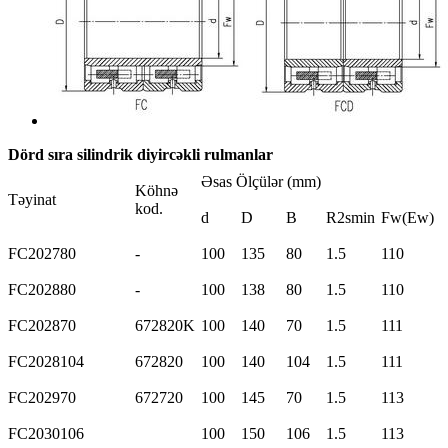
Dörd sıra silindrik diyircəkli rulmanlar
Əsas Ölçülər (mm)
Köhnə
Təyinat
kod.
d
D
B
R2smin
Fw(Ew)
FC202780
-
100
135
80
1.5
110
FC202880
-
100
138
80
1.5
110
FC202870
672820K
100
140
70
1.5
111
FC2028104
672820
100
140
104
1.5
111
FC202970
672720
100
145
70
1.5
113
FC2030106
100
150
106
1.5
113