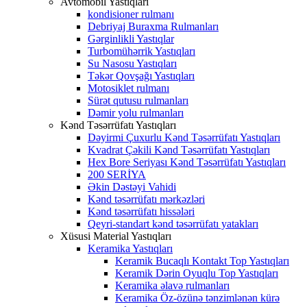
Avtomobil Yastıqları
kondisioner rulmanı
Debriyaj Buraxma Rulmanları
Gərginlikli Yastıqlar
Turbomühərrik Yastıqları
Su Nasosu Yastıqları
Təkər Qovşağı Yastıqları
Motosiklet rulmanı
Sürət qutusu rulmanları
Dəmir yolu rulmanları
Kənd Təsərrüfatı Yastıqları
Dəyirmi Çuxurlu Kənd Təsərrüfatı Yastıqları
Kvadrat Çəkili Kənd Təsərrüfatı Yastıqları
Hex Bore Seriyası Kənd Təsərrüfatı Yastıqları
200 SERİYA
Əkin Dəstəyi Vahidi
Kənd təsərrüfatı mərkəzləri
Kənd təsərrüfatı hissələri
Qeyri-standart kənd təsərrüfatı yatakları
Xüsusi Material Yastıqları
Keramika Yastıqları
Keramik Bucaqlı Kontakt Top Yastıqları
Keramik Dərin Oyuqlu Top Yastıqları
Keramika əlavə rulmanları
Keramika Öz-özünə tənzimlənən kürə