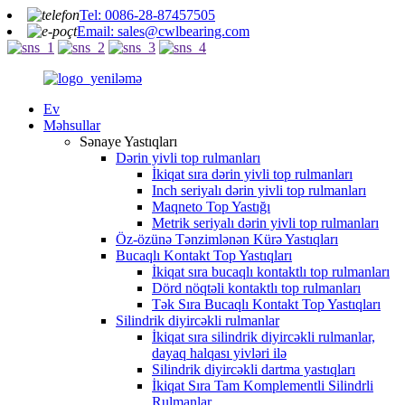
Tel: 0086-28-87457505
Email: sales@cwlbearing.com
Ev
Məhsullar
Sənaye Yastıqları
Dərin yivli top rulmanları
İkiqat sıra dərin yivli top rulmanları
Inch seriyalı dərin yivli top rulmanları
Maqneto Top Yastığı
Metrik seriyalı dərin yivli top rulmanları
Öz-özünə Tənzimlənən Kürə Yastıqları
Bucaqlı Kontakt Top Yastıqları
İkiqat sıra bucaqlı kontaktlı top rulmanları
Dörd nöqtəli kontaktlı top rulmanları
Tək Sıra Bucaqlı Kontakt Top Yastıqları
Silindrik diyircəkli rulmanlar
İkiqat sıra silindrik diyircəkli rulmanlar,
dayaq halqası yivləri ilə
Silindrik diyircəkli dartma yastıqları
İkiqat Sıra Tam Komplementli Silindrli
Rulmanlar