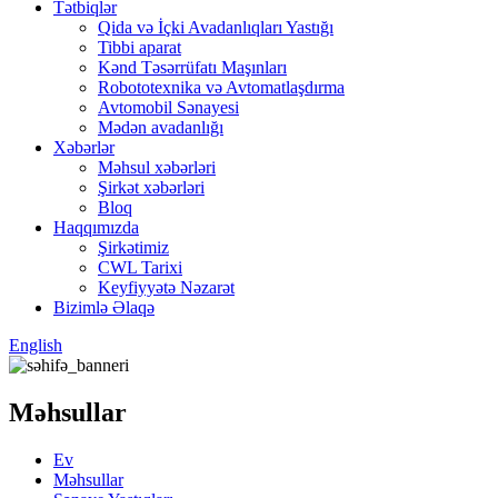
Tətbiqlər
Qida və İçki Avadanlıqları Yastığı
Tibbi aparat
Kənd Təsərrüfatı Maşınları
Robototexnika və Avtomatlaşdırma
Avtomobil Sənayesi
Mədən avadanlığı
Xəbərlər
Məhsul xəbərləri
Şirkət xəbərləri
Bloq
Haqqımızda
Şirkətimiz
CWL Tarixi
Keyfiyyətə Nəzarət
Bizimlə Əlaqə
English
Məhsullar
Ev
Məhsullar