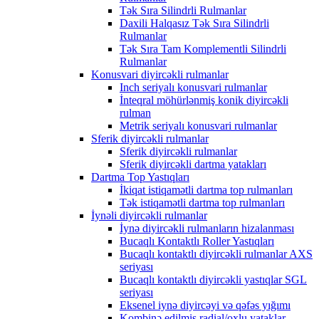
Tək Sıra Silindrli Rulmanlar
Daxili Halqasız Tək Sıra Silindrli
Rulmanlar
Tək Sıra Tam Komplementli Silindrli
Rulmanlar
Konusvari diyircəkli rulmanlar
Inch seriyalı konusvari rulmanlar
İnteqral möhürlənmiş konik diyircəkli
rulman
Metrik seriyalı konusvari rulmanlar
Sferik diyircəkli rulmanlar
Sferik diyircəkli rulmanlar
Sferik diyircəkli dartma yatakları
Dartma Top Yastıqları
İkiqat istiqamətli dartma top rulmanları
Tək istiqamətli dartma top rulmanları
İynəli diyircəkli rulmanlar
İynə diyircəkli rulmanların hizalanması
Bucaqlı Kontaktlı Roller Yastıqları
Bucaqlı kontaktlı diyircəkli rulmanlar AXS
seriyası
Bucaqlı kontaktlı diyircəkli yastıqlar SGL
seriyası
Eksenel iynə diyircəyi və qəfəs yığımı
Kombinə edilmiş radial/oxlu yataklar