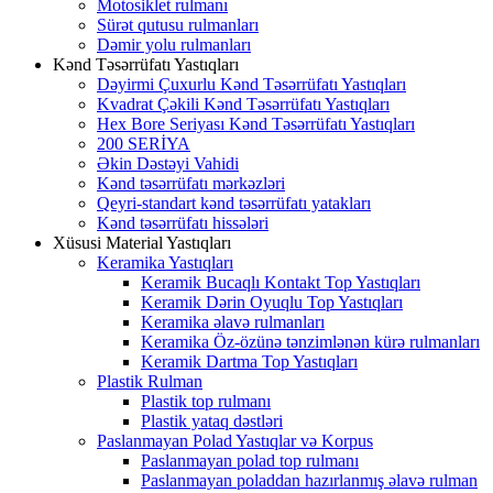
Motosiklet rulmanı
Sürət qutusu rulmanları
Dəmir yolu rulmanları
Kənd Təsərrüfatı Yastıqları
Dəyirmi Çuxurlu Kənd Təsərrüfatı Yastıqları
Kvadrat Çəkili Kənd Təsərrüfatı Yastıqları
Hex Bore Seriyası Kənd Təsərrüfatı Yastıqları
200 SERİYA
Əkin Dəstəyi Vahidi
Kənd təsərrüfatı mərkəzləri
Qeyri-standart kənd təsərrüfatı yatakları
Kənd təsərrüfatı hissələri
Xüsusi Material Yastıqları
Keramika Yastıqları
Keramik Bucaqlı Kontakt Top Yastıqları
Keramik Dərin Oyuqlu Top Yastıqları
Keramika əlavə rulmanları
Keramika Öz-özünə tənzimlənən kürə rulmanları
Keramik Dartma Top Yastıqları
Plastik Rulman
Plastik top rulmanı
Plastik yataq dəstləri
Paslanmayan Polad Yastıqlar və Korpus
Paslanmayan polad top rulmanı
Paslanmayan poladdan hazırlanmış əlavə rulman