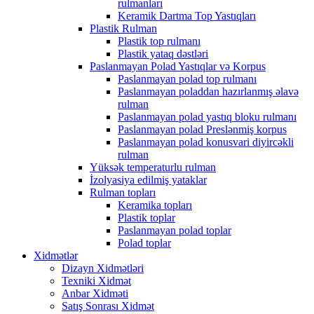
rulmanları
Keramik Dartma Top Yastıqları
Plastik Rulman
Plastik top rulmanı
Plastik yataq dəstləri
Paslanmayan Polad Yastıqlar və Korpus
Paslanmayan polad top rulmanı
Paslanmayan poladdan hazırlanmış əlavə
rulman
Paslanmayan polad yastıq bloku rulmanı
Paslanmayan polad Preslənmiş korpus
Paslanmayan polad konusvari diyircəkli
rulman
Yüksək temperaturlu rulman
İzolyasiya edilmiş yataklar
Rulman topları
Keramika topları
Plastik toplar
Paslanmayan polad toplar
Polad toplar
Xidmətlər
Dizayn Xidmətləri
Texniki Xidmət
Anbar Xidməti
Satış Sonrası Xidmət