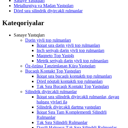
Sənaye Yastıqları
Metallurgiya və Mədən Yastıqları
Dörd sıra silindrik diyircəkli rulmanlar
Kateqoriyalar
Sənaye Yastıqları
Dərin yivli top rulmanları
İkiqat sıra dərin yivli top rulmanları
Inch seriyalı dərin yivli top rulmanları
Maqneto Top Yastığı
Metrik seriyalı dərin yivli top rulmanları
Öz-özünə Tənzimlənən Kürə Yastıqları
Bucaqlı Kontakt Top Yastıqları
İkiqat sıra bucaqlı kontaktlı top rulmanları
Dörd nöqtəli kontaktlı top rulmanları
Tək Sıra Bucaqlı Kontakt Top Yastıqları
Silindrik diyircəkli rulmanlar
İkiqat sıra silindrik diyircəkli rulmanlar, dayaq
halqası yivləri ilə
Silindrik diyircəkli dartma yastıqları
İkiqat Sıra Tam Komplementli Silindrli
Rulmanlar
Tək Sıra Silindrli Rulmanlar
Daxili Halqasız Tək Sıra Silindrli Rulmanlar