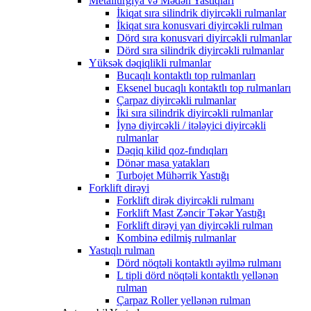
Metallurgiya və Mədən Yastıqları
İkiqat sıra silindrik diyircəkli rulmanlar
İkiqat sıra konusvari diyircəkli rulman
Dörd sıra konusvari diyircəkli rulmanlar
Dörd sıra silindrik diyircəkli rulmanlar
Yüksək dəqiqlikli rulmanlar
Bucaqlı kontaktlı top rulmanları
Eksenel bucaqlı kontaktlı top rulmanları
Çarpaz diyircəkli rulmanlar
İki sıra silindrik diyircəkli rulmanlar
İynə diyircəkli / itələyici diyircəkli
rulmanlar
Dəqiq kilid qoz-fındıqları
Dönər masa yatakları
Turbojet Mühərrik Yastığı
Forklift dirəyi
Forklift dirək diyircəkli rulmanı
Forklift Mast Zəncir Təkər Yastığı
Forklift dirəyi yan diyircəkli rulman
Kombinə edilmiş rulmanlar
Yastıqlı rulman
Dörd nöqtəli kontaktlı əyilmə rulmanı
L tipli dörd nöqtəli kontaktlı yellənən
rulman
Çarpaz Roller yellənən rulman