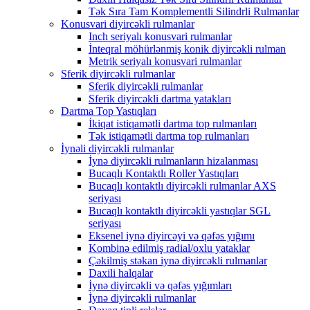
Tək Sıra Tam Komplementli Silindrli Rulmanlar
Konusvari diyircəkli rulmanlar
Inch seriyalı konusvari rulmanlar
İnteqral möhürlənmiş konik diyircəkli rulman
Metrik seriyalı konusvari rulmanlar
Sferik diyircəkli rulmanlar
Sferik diyircəkli rulmanlar
Sferik diyircəkli dartma yatakları
Dartma Top Yastıqları
İkiqat istiqamətli dartma top rulmanları
Tək istiqamətli dartma top rulmanları
İynəli diyircəkli rulmanlar
İynə diyircəkli rulmanların hizalanması
Bucaqlı Kontaktlı Roller Yastıqları
Bucaqlı kontaktlı diyircəkli rulmanlar AXS
seriyası
Bucaqlı kontaktlı diyircəkli yastıqlar SGL
seriyası
Eksenel iynə diyircəyi və qəfəs yığımı
Kombinə edilmiş radial/oxlu yataklar
Çəkilmiş stəkan iynə diyircəkli rulmanlar
Daxili halqalar
İynə diyircəkli və qəfəs yığımları
İynə diyircəkli rulmanlar