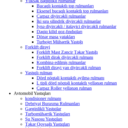
Yüksək dəqiqlikli rulmanlar
Bucaqlı kontaktlı top rulmanları
Eksenel bucaqlı kontaktlı top rulmanları
Çarpaz diyircəkli rulmanlar
İki sıra silindrik diyircəkli rulmanlar
İynə diyircəkli / itələyici diyircəkli rulmanlar
Dəqiq kilid qoz-fındıqları
Dönər masa yatakları
Turbojet Mühərrik Yastığı
Forklift dirəyi
Forklift Mast Zəncir Təkər Yastığı
Forklift dirək diyircəkli rulmanı
Kombinə edilmiş rulmanlar
Forklift dirəyi yan diyircəkli rulman
Yastıqlı rulman
Dörd nöqtəli kontaktlı əyilmə rulmanı
L tipli dörd nöqtəli kontaktlı yellənən rulman
Çarpaz Roller yellənən rulman
Avtomobil Yastıqları
kondisioner rulmanı
Debriyaj Buraxma Rulmanları
Gərginlikli Yastıqlar
Turbomühərrik Yastıqları
Su Nasosu Yastıqları
Təkər Qovşağı Yastıqları