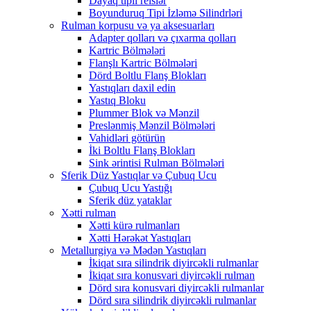
Dayaq tipli relslər
Boyunduruq Tipi İzləmə Silindrləri
Rulman korpusu və ya aksesuarları
Adapter qolları və çıxarma qolları
Kartric Bölmələri
Flanşlı Kartric Bölmələri
Dörd Boltlu Flanş Blokları
Yastıqları daxil edin
Yastıq Bloku
Plummer Blok və Mənzil
Preslənmiş Mənzil Bölmələri
Vahidləri götürün
İki Boltlu Flanş Blokları
Sink ərintisi Rulman Bölmələri
Sferik Düz Yastıqlar və Çubuq Ucu
Çubuq Ucu Yastığı
Sferik düz yataklar
Xətti rulman
Xətti kürə rulmanları
Xətti Hərəkət Yastıqları
Metallurgiya və Mədən Yastıqları
İkiqat sıra silindrik diyircəkli rulmanlar
İkiqat sıra konusvari diyircəkli rulman
Dörd sıra konusvari diyircəkli rulmanlar
Dörd sıra silindrik diyircəkli rulmanlar