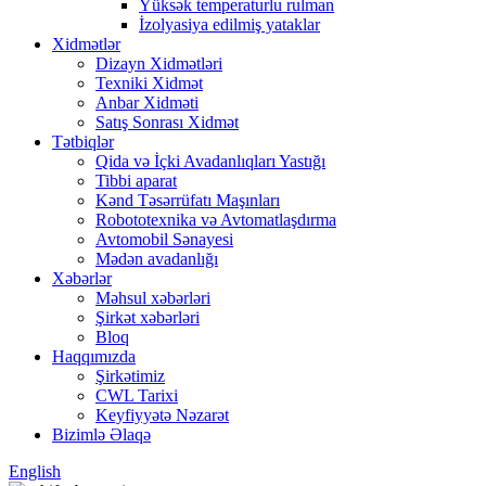
Yüksək temperaturlu rulman
İzolyasiya edilmiş yataklar
Xidmətlər
Dizayn Xidmətləri
Texniki Xidmət
Anbar Xidməti
Satış Sonrası Xidmət
Tətbiqlər
Qida və İçki Avadanlıqları Yastığı
Tibbi aparat
Kənd Təsərrüfatı Maşınları
Robototexnika və Avtomatlaşdırma
Avtomobil Sənayesi
Mədən avadanlığı
Xəbərlər
Məhsul xəbərləri
Şirkət xəbərləri
Bloq
Haqqımızda
Şirkətimiz
CWL Tarixi
Keyfiyyətə Nəzarət
Bizimlə Əlaqə
English