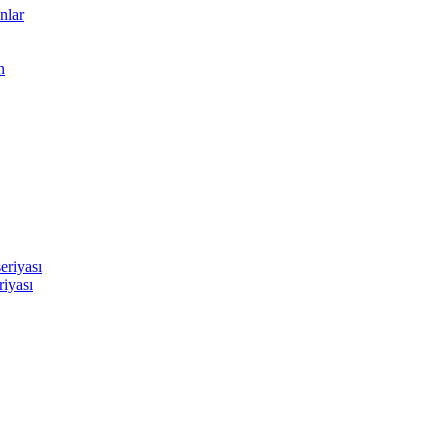
nlar
n
eriyası
riyası