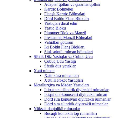
Adapter qolları və çıxarma qolları
Kartric Bölmələri
Flanşlı Kartric Bölmələri
Dörd Boltlu Flanş Blokları
Yastıqları daxil edin
Yastıq Bloku
Plummer Blok və Mənzil
Preslənmiş Mənzil Bölmələri
Vahidləri götürün
İki Boltlu Flanş Blokları
Sink ərintili rulman bölmələri
Sferik Düz Yastıqlar və Çubuq Ucu
Çubuq Ucu Yastığı
Sferik düz yataklar
Xətti rulman
Xətti kürə rulmanları
Xətti Hərəkət Yastıqları
Metallurgiya və Mədən Yastıqları
İkiqat sıra silindrik diyircəkli rulmanlar
İkiqat sıra konusvari diyircəkli rulman
Dörd sıra konusvari diyircəkli rulmanlar
Dörd sıra silindrik diyircəkli rulmanlar
Yüksək dəqiqlikli rulmanlar
Bucaqlı kontaktlı top rulmanları