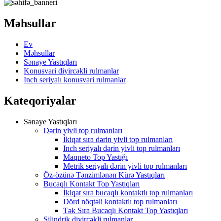
Məhsullar
Ev
Məhsullar
Sənaye Yastıqları
Konusvari diyircəkli rulmanlar
Inch seriyalı konusvari rulmanlar
Kateqoriyalar
Sənaye Yastıqları
Dərin yivli top rulmanları
İkiqat sıra dərin yivli top rulmanları
Inch seriyalı dərin yivli top rulmanları
Maqneto Top Yastığı
Metrik seriyalı dərin yivli top rulmanları
Öz-özünə Tənzimlənən Kürə Yastıqları
Bucaqlı Kontakt Top Yastıqları
İkiqat sıra bucaqlı kontaktlı top rulmanları
Dörd nöqtəli kontaktlı top rulmanları
Tək Sıra Bucaqlı Kontakt Top Yastıqları
Silindrik diyircəkli rulmanlar