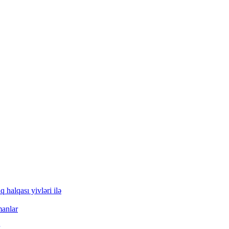
q halqası yivləri ilə
manlar