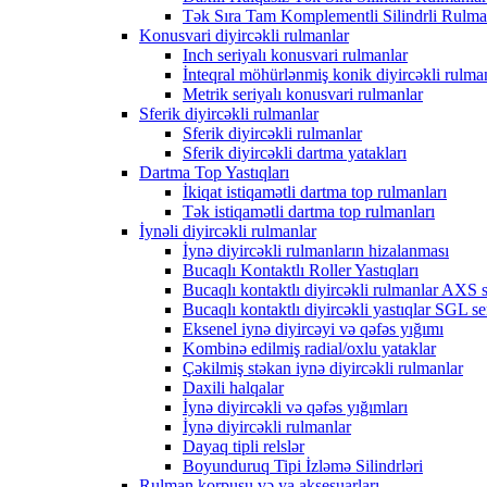
Tək Sıra Tam Komplementli Silindrli Rulma
Konusvari diyircəkli rulmanlar
Inch seriyalı konusvari rulmanlar
İnteqral möhürlənmiş konik diyircəkli rulma
Metrik seriyalı konusvari rulmanlar
Sferik diyircəkli rulmanlar
Sferik diyircəkli rulmanlar
Sferik diyircəkli dartma yatakları
Dartma Top Yastıqları
İkiqat istiqamətli dartma top rulmanları
Tək istiqamətli dartma top rulmanları
İynəli diyircəkli rulmanlar
İynə diyircəkli rulmanların hizalanması
Bucaqlı Kontaktlı Roller Yastıqları
Bucaqlı kontaktlı diyircəkli rulmanlar AXS s
Bucaqlı kontaktlı diyircəkli yastıqlar SGL se
Eksenel iynə diyircəyi və qəfəs yığımı
Kombinə edilmiş radial/oxlu yataklar
Çəkilmiş stəkan iynə diyircəkli rulmanlar
Daxili halqalar
İynə diyircəkli və qəfəs yığımları
İynə diyircəkli rulmanlar
Dayaq tipli relslər
Boyunduruq Tipi İzləmə Silindrləri
Rulman korpusu və ya aksesuarları