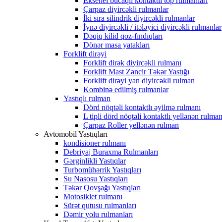
Eksenel bucaqlı kontaktlı top rulmanları
Çarpaz diyircəkli rulmanlar
İki sıra silindrik diyircəkli rulmanlar
İynə diyircəkli / itələyici diyircəkli rulmanlar
Dəqiq kilid qoz-fındıqları
Dönər masa yatakları
Forklift dirəyi
Forklift dirək diyircəkli rulmanı
Forklift Mast Zəncir Təkər Yastığı
Forklift dirəyi yan diyircəkli rulman
Kombinə edilmiş rulmanlar
Yastıqlı rulman
Dörd nöqtəli kontaktlı əyilmə rulmanı
L tipli dörd nöqtəli kontaktlı yellənən rulma
Çarpaz Roller yellənən rulman
Avtomobil Yastıqları
kondisioner rulmanı
Debriyaj Buraxma Rulmanları
Gərginlikli Yastıqlar
Turbomühərrik Yastıqları
Su Nasosu Yastıqları
Təkər Qovşağı Yastıqları
Motosiklet rulmanı
Sürət qutusu rulmanları
Dəmir yolu rulmanları