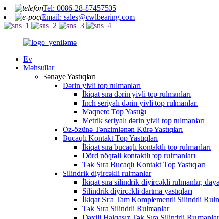
Tel: 0086-28-87457505
Email: sales@cwlbearing.com
Ev
Məhsullar
Sənaye Yastıqları
Dərin yivli top rulmanları
İkiqat sıra dərin yivli top rulmanları
Inch seriyalı dərin yivli top rulmanları
Maqneto Top Yastığı
Metrik seriyalı dərin yivli top rulmanları
Öz-özünə Tənzimlənən Kürə Yastıqları
Bucaqlı Kontakt Top Yastıqları
İkiqat sıra bucaqlı kontaktlı top rulmanları
Dörd nöqtəli kontaktlı top rulmanları
Tək Sıra Bucaqlı Kontakt Top Yastıqları
Silindrik diyircəkli rulmanlar
İkiqat sıra silindrik diyircəkli rulmanlar, daya
Silindrik diyircəkli dartma yastıqları
İkiqat Sıra Tam Komplementli Silindrli Rul
Tək Sıra Silindrli Rulmanlar
Daxili Halqasız Tək Sıra Silindrli Rulmanlar