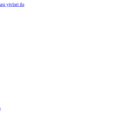
sı yivləri ilə
ı