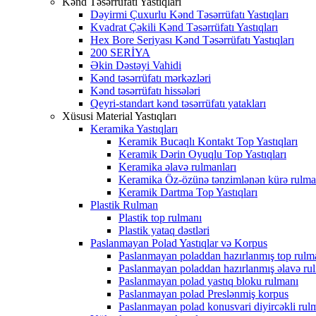
Kənd Təsərrüfatı Yastıqları
Dəyirmi Çuxurlu Kənd Təsərrüfatı Yastıqları
Kvadrat Çəkili Kənd Təsərrüfatı Yastıqları
Hex Bore Seriyası Kənd Təsərrüfatı Yastıqları
200 SERİYA
Əkin Dəstəyi Vahidi
Kənd təsərrüfatı mərkəzləri
Kənd təsərrüfatı hissələri
Qeyri-standart kənd təsərrüfatı yatakları
Xüsusi Material Yastıqları
Keramika Yastıqları
Keramik Bucaqlı Kontakt Top Yastıqları
Keramik Dərin Oyuqlu Top Yastıqları
Keramika əlavə rulmanları
Keramika Öz-özünə tənzimlənən kürə rulma
Keramik Dartma Top Yastıqları
Plastik Rulman
Plastik top rulmanı
Plastik yataq dəstləri
Paslanmayan Polad Yastıqlar və Korpus
Paslanmayan poladdan hazırlanmış top rulm
Paslanmayan poladdan hazırlanmış əlavə ru
Paslanmayan polad yastıq bloku rulmanı
Paslanmayan polad Preslənmiş korpus
Paslanmayan polad konusvari diyircəkli rul