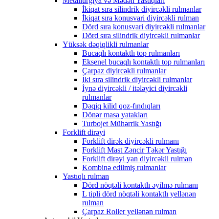
Metallurgiya və Mədən Yastıqları
İkiqat sıra silindrik diyircəkli rulmanlar
İkiqat sıra konusvari diyircəkli rulman
Dörd sıra konusvari diyircəkli rulmanlar
Dörd sıra silindrik diyircəkli rulmanlar
Yüksək dəqiqlikli rulmanlar
Bucaqlı kontaktlı top rulmanları
Eksenel bucaqlı kontaktlı top rulmanları
Çarpaz diyircəkli rulmanlar
İki sıra silindrik diyircəkli rulmanlar
İynə diyircəkli / itələyici diyircəkli
rulmanlar
Dəqiq kilid qoz-fındıqları
Dönər masa yatakları
Turbojet Mühərrik Yastığı
Forklift dirəyi
Forklift dirək diyircəkli rulmanı
Forklift Mast Zəncir Təkər Yastığı
Forklift dirəyi yan diyircəkli rulman
Kombinə edilmiş rulmanlar
Yastıqlı rulman
Dörd nöqtəli kontaktlı əyilmə rulmanı
L tipli dörd nöqtəli kontaktlı yellənən
rulman
Çarpaz Roller yellənən rulman