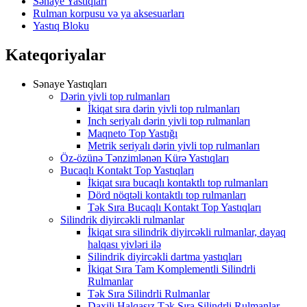
Sənaye Yastıqları
Rulman korpusu və ya aksesuarları
Yastıq Bloku
Kateqoriyalar
Sənaye Yastıqları
Dərin yivli top rulmanları
İkiqat sıra dərin yivli top rulmanları
Inch seriyalı dərin yivli top rulmanları
Maqneto Top Yastığı
Metrik seriyalı dərin yivli top rulmanları
Öz-özünə Tənzimlənən Kürə Yastıqları
Bucaqlı Kontakt Top Yastıqları
İkiqat sıra bucaqlı kontaktlı top rulmanları
Dörd nöqtəli kontaktlı top rulmanları
Tək Sıra Bucaqlı Kontakt Top Yastıqları
Silindrik diyircəkli rulmanlar
İkiqat sıra silindrik diyircəkli rulmanlar, dayaq
halqası yivləri ilə
Silindrik diyircəkli dartma yastıqları
İkiqat Sıra Tam Komplementli Silindrli
Rulmanlar
Tək Sıra Silindrli Rulmanlar
Daxili Halqasız Tək Sıra Silindrli Rulmanlar