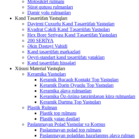
Motosiklet rulmanı
Sürət qutusu rulmanları
Dəmir yolu rulmanları
Kənd Təsərrüfatı Yastıqları
Dəyirmi Çuxurlu Kənd Təsərrüfatı Yastıqları
Kvadrat Çəkili Kənd Təsərrüfatı Yastıqları
Hex Bore Seriyası Kənd Təsərrüfatı Yastıqları
200 SERİYA
Əkin Dəstəyi Vahidi
Kənd təsərrüfatı mərkəzləri
Qeyri-standart kənd təsərrüfatı yatakları
Kənd təsərrüfatı hissələri
Xüsusi Material Yastıqları
Keramika Yastıqları
Keramik Bucaqlı Kontakt Top Yastıqları
Keramik Dərin Oyuqlu Top Yastıqları
Keramika əlavə rulmanları
Keramika Öz-özünə tənzimlənən kürə rulmanları
Keramik Dartma Top Yastıqları
Plastik Rulman
Plastik top rulmanı
Plastik yataq dəstləri
Paslanmayan Polad Yastıqlar və Korpus
Paslanmayan polad top rulmanı
Paslanmayan poladdan hazırlanmış əlavə rulman