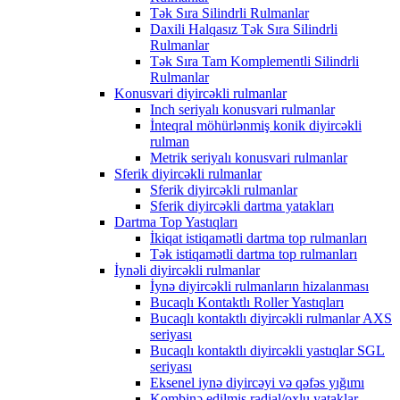
Tək Sıra Silindrli Rulmanlar
Daxili Halqasız Tək Sıra Silindrli
Rulmanlar
Tək Sıra Tam Komplementli Silindrli
Rulmanlar
Konusvari diyircəkli rulmanlar
Inch seriyalı konusvari rulmanlar
İnteqral möhürlənmiş konik diyircəkli
rulman
Metrik seriyalı konusvari rulmanlar
Sferik diyircəkli rulmanlar
Sferik diyircəkli rulmanlar
Sferik diyircəkli dartma yatakları
Dartma Top Yastıqları
İkiqat istiqamətli dartma top rulmanları
Tək istiqamətli dartma top rulmanları
İynəli diyircəkli rulmanlar
İynə diyircəkli rulmanların hizalanması
Bucaqlı Kontaktlı Roller Yastıqları
Bucaqlı kontaktlı diyircəkli rulmanlar AXS
seriyası
Bucaqlı kontaktlı diyircəkli yastıqlar SGL
seriyası
Eksenel iynə diyircəyi və qəfəs yığımı
Kombinə edilmiş radial/oxlu yataklar