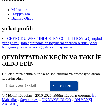
Məhsullar
Haqqımızda
Bizimlə Əlaqə
şirkət profili
CHENGDU WEST INDUSTRY CO., LTD (CWL) Çenqduda
yerləşir və Çinin qərbindəki ən böyük şəhərlərdən biridir. Şəhər
həmçinin yüksək texnologiyaları ilə məşhurdur....
QEYDİYYATDAN KEÇİN VƏ TƏKLİF
ƏLDƏ EDİN
Bülletenimizə abunə olun və ən son təkliflər və promosyonlardan
xəbərdar olun.
© Müəllif hüquqları - 2010-2025: Bütün hüquqlar qorunur.
İsti
Məhsullar
-
Sayt xəritəsi
-
ƏN YAXŞI BLOQ
-
ƏN YAXŞI
AXTARIŞ