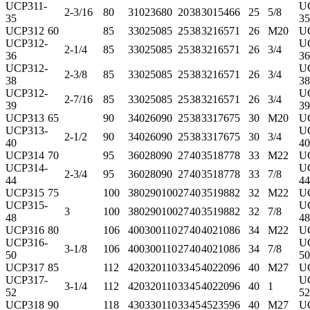
UCP311-
U
2-3/16
80
310
236
80
20
38
30
154
66
25
5/8
35
35
UCP312
60
85
330
250
85
25
38
32
165
71
26
M20
U
UCP312-
U
2-1/4
85
330
250
85
25
38
32
165
71
26
3/4
36
36
UCP312-
U
2-3/8
85
330
250
85
25
38
32
165
71
26
3/4
38
38
UCP312-
U
2-7/16
85
330
250
85
25
38
32
165
71
26
3/4
39
39
UCP313
65
90
340
260
90
25
38
33
176
75
30
M20
U
UCP313-
U
2-1/2
90
340
260
90
25
38
33
176
75
30
3/4
40
40
UCP314
70
95
360
280
90
27
40
35
187
78
33
M22
U
UCP314-
U
2-3/4
95
360
280
90
27
40
35
187
78
33
7/8
44
44
UCP315
75
100
380
290
100
27
40
35
198
82
32
M22
U
UCP315-
U
3
100
380
290
100
27
40
35
198
82
32
7/8
48
48
UCP316
80
106
400
300
110
27
40
40
210
86
34
M22
U
UCP316-
U
3-1/8
106
400
300
110
27
40
40
210
86
34
7/8
50
50
UCP317
85
112
420
320
110
33
45
40
220
96
40
M27
U
UCP317-
U
3-1/4
112
420
320
110
33
45
40
220
96
40
1
52
52
UCP318
90
118
430
330
110
33
45
45
235
96
40
M27
U