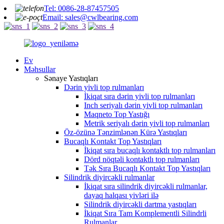
Tel: 0086-28-87457505
Email: sales@cwlbearing.com
Ev
Məhsullar
Sənaye Yastıqları
Dərin yivli top rulmanları
İkiqat sıra dərin yivli top rulmanları
Inch seriyalı dərin yivli top rulmanları
Maqneto Top Yastığı
Metrik seriyalı dərin yivli top rulmanları
Öz-özünə Tənzimlənən Kürə Yastıqları
Bucaqlı Kontakt Top Yastıqları
İkiqat sıra bucaqlı kontaktlı top rulmanları
Dörd nöqtəli kontaktlı top rulmanları
Tək Sıra Bucaqlı Kontakt Top Yastıqları
Silindrik diyircəkli rulmanlar
İkiqat sıra silindrik diyircəkli rulmanlar,
dayaq halqası yivləri ilə
Silindrik diyircəkli dartma yastıqları
İkiqat Sıra Tam Komplementli Silindrli
Rulmanlar