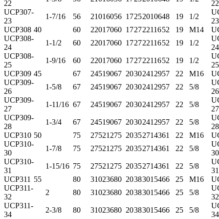
22
22
UCP307-
U
1-7/16
56
210
160
56
17
25
20
106
48
19
1/2
23
23
UCP308
40
60
220
170
60
17
27
22
116
52
19
M14
U
UCP308-
U
1-1/2
60
220
170
60
17
27
22
116
52
19
1/2
24
24
UCP308-
U
1-9/16
60
220
170
60
17
27
22
116
52
19
1/2
25
25
UCP309
45
67
245
190
67
20
30
24
129
57
22
M16
U
UCP309-
U
1-5/8
67
245
190
67
20
30
24
129
57
22
5/8
26
26
UCP309-
U
1-11/16
67
245
190
67
20
30
24
129
57
22
5/8
27
27
UCP309-
U
1-3/4
67
245
190
67
20
30
24
129
57
22
5/8
28
28
UCP310
50
75
275
212
75
20
35
27
143
61
22
M16
U
UCP310-
U
1-7/8
75
275
212
75
20
35
27
143
61
22
5/8
30
30
UCP310-
U
1-15/16
75
275
212
75
20
35
27
143
61
22
5/8
31
31
UCP311
55
80
310
236
80
20
38
30
154
66
25
M16
U
UCP311-
U
2
80
310
236
80
20
38
30
154
66
25
5/8
32
32
UCP311-
U
2-3/8
80
310
236
80
20
38
30
154
66
25
5/8
34
34