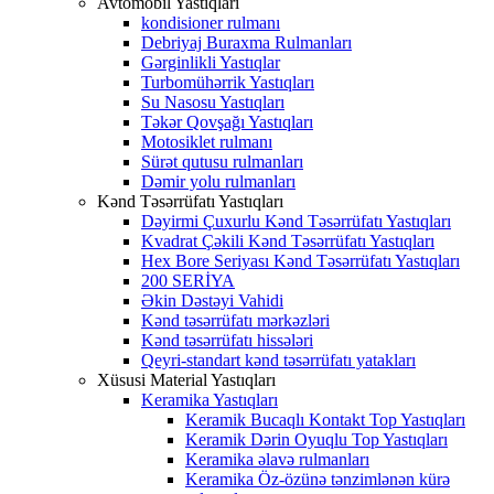
Avtomobil Yastıqları
kondisioner rulmanı
Debriyaj Buraxma Rulmanları
Gərginlikli Yastıqlar
Turbomühərrik Yastıqları
Su Nasosu Yastıqları
Təkər Qovşağı Yastıqları
Motosiklet rulmanı
Sürət qutusu rulmanları
Dəmir yolu rulmanları
Kənd Təsərrüfatı Yastıqları
Dəyirmi Çuxurlu Kənd Təsərrüfatı Yastıqları
Kvadrat Çəkili Kənd Təsərrüfatı Yastıqları
Hex Bore Seriyası Kənd Təsərrüfatı Yastıqları
200 SERİYA
Əkin Dəstəyi Vahidi
Kənd təsərrüfatı mərkəzləri
Kənd təsərrüfatı hissələri
Qeyri-standart kənd təsərrüfatı yatakları
Xüsusi Material Yastıqları
Keramika Yastıqları
Keramik Bucaqlı Kontakt Top Yastıqları
Keramik Dərin Oyuqlu Top Yastıqları
Keramika əlavə rulmanları
Keramika Öz-özünə tənzimlənən kürə