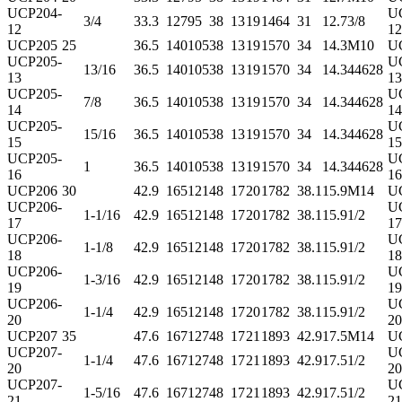
UCP204-
U
3/4
33.3
127
95
38
13
19
14
64
31
12.7
3/8
12
12
UCP205
25
36.5
140
105
38
13
19
15
70
34
14.3
M10
U
UCP205-
U
13/16
36.5
140
105
38
13
19
15
70
34
14.3
44628
13
13
UCP205-
U
7/8
36.5
140
105
38
13
19
15
70
34
14.3
44628
14
14
UCP205-
U
15/16
36.5
140
105
38
13
19
15
70
34
14.3
44628
15
15
UCP205-
U
1
36.5
140
105
38
13
19
15
70
34
14.3
44628
16
16
UCP206
30
42.9
165
121
48
17
20
17
82
38.1
15.9
M14
U
UCP206-
U
1-1/16
42.9
165
121
48
17
20
17
82
38.1
15.9
1/2
17
17
UCP206-
U
1-1/8
42.9
165
121
48
17
20
17
82
38.1
15.9
1/2
18
18
UCP206-
U
1-3/16
42.9
165
121
48
17
20
17
82
38.1
15.9
1/2
19
19
UCP206-
U
1-1/4
42.9
165
121
48
17
20
17
82
38.1
15.9
1/2
20
20
UCP207
35
47.6
167
127
48
17
21
18
93
42.9
17.5
M14
U
UCP207-
U
1-1/4
47.6
167
127
48
17
21
18
93
42.9
17.5
1/2
20
20
UCP207-
U
1-5/16
47.6
167
127
48
17
21
18
93
42.9
17.5
1/2
21
21