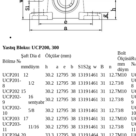
Yastıq Bloku: UCP200, 300
Bolt
Şaft Dia d
Ölçülər (mm)
Ölçüsü
R
Bölmə №
mm
№
mm
düym
h
a
e
b
S1
S2
g
w
B
n
düym
UCP201
12
30.2
127
95
38
13
19
14
61
31
12.7
M10
U
UCP201-
U
1/2
30.2
127
95
38
13
19
14
61
31
12.7
3/8
8
8
UCP202
15
30.2
127
95
38
13
19
14
61
31
12.7
M10
U
UCP202-
16
U
30.2
127
95
38
13
19
14
61
31
12.7
3/8
9
sentyabr
9
UCP202-
U
5/8
30.2
127
95
38
13
19
14
61
31
12.7
3/8
10
10
UCP203
17
30.2
127
95
38
13
19
14
61
31
12.7
M10
U
UCP203-
U
11/16
30.2
127
95
38
13
19
14
61
31
12.7
3/8
11
11
UCP204
20
33.3
127
95
38
13
19
14
64
31
12.7
M10
U