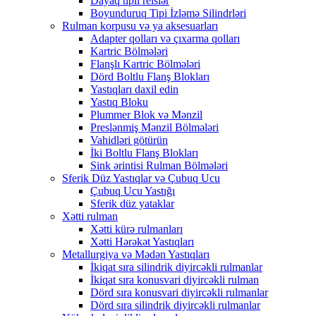
Dayaq tipli relslər
Boyunduruq Tipi İzləmə Silindrləri
Rulman korpusu və ya aksesuarları
Adapter qolları və çıxarma qolları
Kartric Bölmələri
Flanşlı Kartric Bölmələri
Dörd Boltlu Flanş Blokları
Yastıqları daxil edin
Yastıq Bloku
Plummer Blok və Mənzil
Preslənmiş Mənzil Bölmələri
Vahidləri götürün
İki Boltlu Flanş Blokları
Sink ərintisi Rulman Bölmələri
Sferik Düz Yastıqlar və Çubuq Ucu
Çubuq Ucu Yastığı
Sferik düz yataklar
Xətti rulman
Xətti kürə rulmanları
Xətti Hərəkət Yastıqları
Metallurgiya və Mədən Yastıqları
İkiqat sıra silindrik diyircəkli rulmanlar
İkiqat sıra konusvari diyircəkli rulman
Dörd sıra konusvari diyircəkli rulmanlar
Dörd sıra silindrik diyircəkli rulmanlar