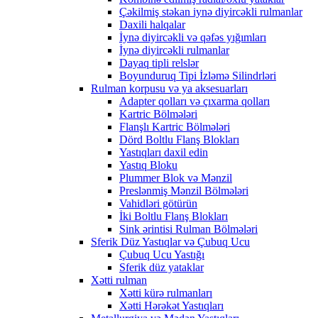
Çəkilmiş stəkan iynə diyircəkli rulmanlar
Daxili halqalar
İynə diyircəkli və qəfəs yığımları
İynə diyircəkli rulmanlar
Dayaq tipli relslər
Boyunduruq Tipi İzləmə Silindrləri
Rulman korpusu və ya aksesuarları
Adapter qolları və çıxarma qolları
Kartric Bölmələri
Flanşlı Kartric Bölmələri
Dörd Boltlu Flanş Blokları
Yastıqları daxil edin
Yastıq Bloku
Plummer Blok və Mənzil
Preslənmiş Mənzil Bölmələri
Vahidləri götürün
İki Boltlu Flanş Blokları
Sink ərintisi Rulman Bölmələri
Sferik Düz Yastıqlar və Çubuq Ucu
Çubuq Ucu Yastığı
Sferik düz yataklar
Xətti rulman
Xətti kürə rulmanları
Xətti Hərəkət Yastıqları