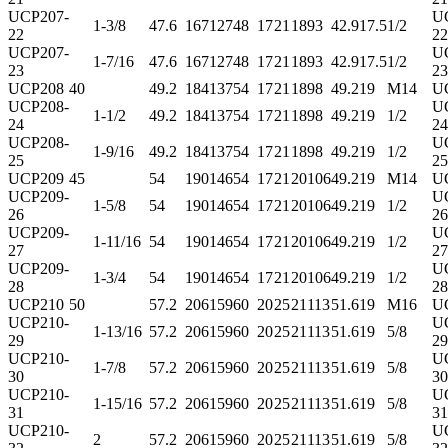
UCP207-
U
1-3/8
47.6
167
127
48
17
21
18
93
42.9
17.5
1/2
22
22
UCP207-
U
1-7/16
47.6
167
127
48
17
21
18
93
42.9
17.5
1/2
23
23
UCP208
40
49.2
184
137
54
17
21
18
98
49.2
19
M14
U
UCP208-
U
1-1/2
49.2
184
137
54
17
21
18
98
49.2
19
1/2
24
24
UCP208-
U
1-9/16
49.2
184
137
54
17
21
18
98
49.2
19
1/2
25
25
UCP209
45
54
190
146
54
17
21
20
106
49.2
19
M14
U
UCP209-
U
1-5/8
54
190
146
54
17
21
20
106
49.2
19
1/2
26
26
UCP209-
U
1-11/16
54
190
146
54
17
21
20
106
49.2
19
1/2
27
27
UCP209-
U
1-3/4
54
190
146
54
17
21
20
106
49.2
19
1/2
28
28
UCP210
50
57.2
206
159
60
20
25
21
113
51.6
19
M16
U
UCP210-
U
1-13/16
57.2
206
159
60
20
25
21
113
51.6
19
5/8
29
29
UCP210-
U
1-7/8
57.2
206
159
60
20
25
21
113
51.6
19
5/8
30
30
UCP210-
U
1-15/16
57.2
206
159
60
20
25
21
113
51.6
19
5/8
31
31
UCP210-
U
2
57.2
206
159
60
20
25
21
113
51.6
19
5/8