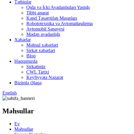
Tətbiqlər
Qida və İçki Avadanlıqları Yastığı
Tibbi aparat
Kənd Təsərrüfatı Maşınları
Robototexnika və Avtomatlaşdırma
Avtomobil Sənayesi
Mədən avadanlığı
Xəbərlər
Məhsul xəbərləri
Şirkət xəbərləri
Bloq
Haqqımızda
Şirkətimiz
CWL Tarixi
Keyfiyyətə Nəzarət
Bizimlə Əlaqə
English
Məhsullar
Ev
Məhsullar