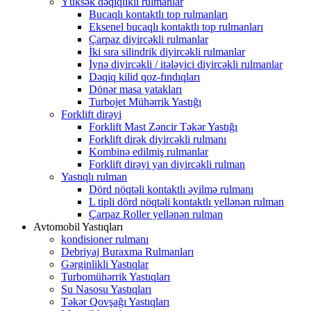
Yüksək dəqiqlikli rulmanlar
Bucaqlı kontaktlı top rulmanları
Eksenel bucaqlı kontaktlı top rulmanları
Çarpaz diyircəkli rulmanlar
İki sıra silindrik diyircəkli rulmanlar
İynə diyircəkli / itələyici diyircəkli rulmanlar
Dəqiq kilid qoz-fındıqları
Dönər masa yatakları
Turbojet Mühərrik Yastığı
Forklift dirəyi
Forklift Mast Zəncir Təkər Yastığı
Forklift dirək diyircəkli rulmanı
Kombinə edilmiş rulmanlar
Forklift dirəyi yan diyircəkli rulman
Yastıqlı rulman
Dörd nöqtəli kontaktlı əyilmə rulmanı
L tipli dörd nöqtəli kontaktlı yellənən rulman
Çarpaz Roller yellənən rulman
Avtomobil Yastıqları
kondisioner rulmanı
Debriyaj Buraxma Rulmanları
Gərginlikli Yastıqlar
Turbomühərrik Yastıqları
Su Nasosu Yastıqları
Təkər Qovşağı Yastıqları