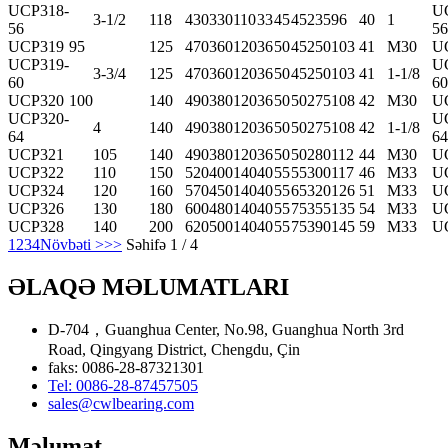
UCP318-
U
3-1/2
118
430
330
110
33
45
45
235
96
40
1
56
56
UCP319
95
125
470
360
120
36
50
45
250
103
41
M30
U
UCP319-
U
3-3/4
125
470
360
120
36
50
45
250
103
41
1-1/8
60
60
UCP320
100
140
490
380
120
36
50
50
275
108
42
M30
U
UCP320-
U
4
140
490
380
120
36
50
50
275
108
42
1-1/8
64
64
UCP321
105
140
490
380
120
36
50
50
280
112
44
M30
U
UCP322
110
150
520
400
140
40
55
55
300
117
46
M33
U
UCP324
120
160
570
450
140
40
55
65
320
126
51
M33
U
UCP326
130
180
600
480
140
40
55
75
355
135
54
M33
U
UCP328
140
200
620
500
140
40
55
75
390
145
59
M33
U
1
2
3
4
Növbəti >
>>
Səhifə 1 / 4
ƏLAQƏ MƏLUMATLARI
D-704，Guanghua Center, No.98, Guanghua North 3rd
Road, Qingyang District, Chengdu, Çin
faks: 0086-28-87321301
Tel: 0086-28-87457505
sales@cwlbearing.com
Məlumat