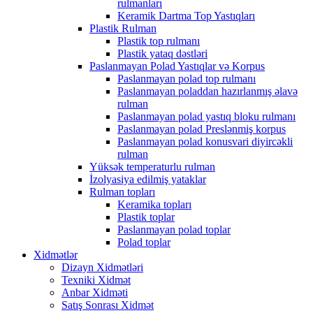
rulmanları
Keramik Dartma Top Yastıqları
Plastik Rulman
Plastik top rulmanı
Plastik yataq dəstləri
Paslanmayan Polad Yastıqlar və Korpus
Paslanmayan polad top rulmanı
Paslanmayan poladdan hazırlanmış əlavə
rulman
Paslanmayan polad yastıq bloku rulmanı
Paslanmayan polad Preslənmiş korpus
Paslanmayan polad konusvari diyircəkli
rulman
Yüksək temperaturlu rulman
İzolyasiya edilmiş yataklar
Rulman topları
Keramika topları
Plastik toplar
Paslanmayan polad toplar
Polad toplar
Xidmətlər
Dizayn Xidmətləri
Texniki Xidmət
Anbar Xidməti
Satış Sonrası Xidmət