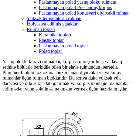
Paslanmayan polad yastıq bloku rulmanı
Paslanmayan polad Preslənmiş korpus
Paslanmayan polad konusvari diyircəkli rulman
Yüksək temperaturlu rulman
İzolyasiya edilmiş yataklar
Rulman topları
Keramika topları
Plastik toplar
Paslanmayan polad toplar
Polad toplar
Yastıq bloklu kürəvi rulmanlar, korpusa quraşdırılmış və dayaq
səthinə boltlarla bərkidilə bilən bir əlavə rulmandan ibarətdir.
Plummer blokları öz-özünə tənzimlənən diyircəkli və ya kürəvi
rulmanlar üçün rulman bloklarıdır. Bu seriya daha yüksək yük
dərəcəsi və orta sürətə tab gətirmək və korpus montajını da hərəkət
etdirmədən valın sökülməsinə imkan vermək üçün hazırlanmışdır.