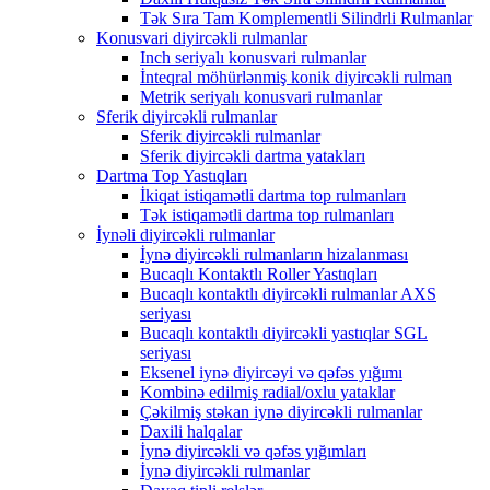
Tək Sıra Tam Komplementli Silindrli Rulmanlar
Konusvari diyircəkli rulmanlar
Inch seriyalı konusvari rulmanlar
İnteqral möhürlənmiş konik diyircəkli rulman
Metrik seriyalı konusvari rulmanlar
Sferik diyircəkli rulmanlar
Sferik diyircəkli rulmanlar
Sferik diyircəkli dartma yatakları
Dartma Top Yastıqları
İkiqat istiqamətli dartma top rulmanları
Tək istiqamətli dartma top rulmanları
İynəli diyircəkli rulmanlar
İynə diyircəkli rulmanların hizalanması
Bucaqlı Kontaktlı Roller Yastıqları
Bucaqlı kontaktlı diyircəkli rulmanlar AXS
seriyası
Bucaqlı kontaktlı diyircəkli yastıqlar SGL
seriyası
Eksenel iynə diyircəyi və qəfəs yığımı
Kombinə edilmiş radial/oxlu yataklar
Çəkilmiş stəkan iynə diyircəkli rulmanlar
Daxili halqalar
İynə diyircəkli və qəfəs yığımları
İynə diyircəkli rulmanlar