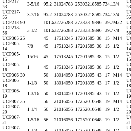
UCP217-
U
3-5/16
95.2
310
247
83
25
30
32
185
85.7
34.1
3/4
53
53
UCP217-
U
3-7/16
95.2
310
247
83
25
30
32
185
85.7
34.1
3/4
55
55
UCP218
90
101.6
327
262
88
27
33
33
198
96
39.7
M22
U
UCP218-
U
3-1/2
101.6
327
262
88
27
33
33
198
96
39.7
7/8
56
56
UCP305
25
45
175
132
45
17
20
15
85
38
15
M14
U
UCP305-
U
7/8
45
175
132
45
17
20
15
85
38
15
1/2
14
14
UCP305-
U
15/16
45
175
132
45
17
20
15
85
38
15
1/2
15
15
UCP305-
U
1
45
175
132
45
17
20
15
85
38
15
1/2
16
16
UCP306
30
50
180
140
50
17
20
18
95
43
17
M14
U
UCP306-
U
1-1/8
50
180
140
50
17
20
18
95
43
17
1/2
18
18
UCP306-
U
1-3/16
50
180
140
50
17
20
18
95
43
17
1/2
19
19
UCP307
35
56
210
160
56
17
25
20
106
48
19
M14
U
UCP307-
U
1-1/4
56
210
160
56
17
25
20
106
48
19
1/2
20
20
UCP307-
U
1-5/16
56
210
160
56
17
25
20
106
48
19
1/2
21
21
UCP307-
U
1-3/8
56
210
160
56
17
25
20
106
48
19
1/2