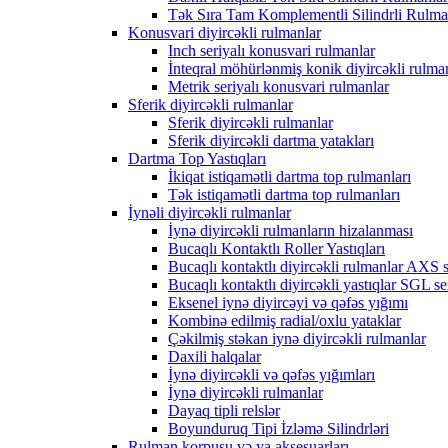
Tək Sıra Tam Komplementli Silindrli Rulma
Konusvari diyircəkli rulmanlar
Inch seriyalı konusvari rulmanlar
İnteqral möhürlənmiş konik diyircəkli rulma
Metrik seriyalı konusvari rulmanlar
Sferik diyircəkli rulmanlar
Sferik diyircəkli rulmanlar
Sferik diyircəkli dartma yatakları
Dartma Top Yastıqları
İkiqat istiqamətli dartma top rulmanları
Tək istiqamətli dartma top rulmanları
İynəli diyircəkli rulmanlar
İynə diyircəkli rulmanların hizalanması
Bucaqlı Kontaktlı Roller Yastıqları
Bucaqlı kontaktlı diyircəkli rulmanlar AXS s
Bucaqlı kontaktlı diyircəkli yastıqlar SGL se
Eksenel iynə diyircəyi və qəfəs yığımı
Kombinə edilmiş radial/oxlu yataklar
Çəkilmiş stəkan iynə diyircəkli rulmanlar
Daxili halqalar
İynə diyircəkli və qəfəs yığımları
İynə diyircəkli rulmanlar
Dayaq tipli relslər
Boyunduruq Tipi İzləmə Silindrləri
Rulman korpusu və ya aksesuarları