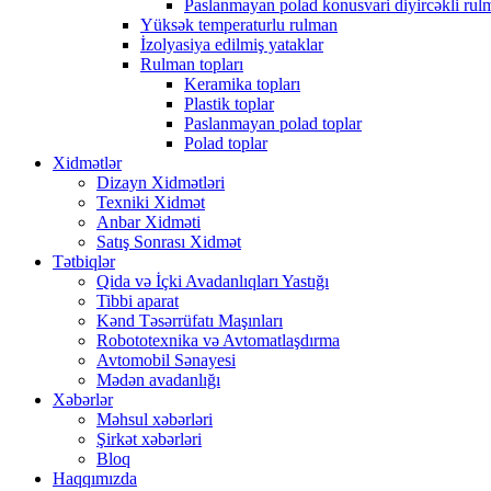
Paslanmayan polad konusvari diyircəkli rul
Yüksək temperaturlu rulman
İzolyasiya edilmiş yataklar
Rulman topları
Keramika topları
Plastik toplar
Paslanmayan polad toplar
Polad toplar
Xidmətlər
Dizayn Xidmətləri
Texniki Xidmət
Anbar Xidməti
Satış Sonrası Xidmət
Tətbiqlər
Qida və İçki Avadanlıqları Yastığı
Tibbi aparat
Kənd Təsərrüfatı Maşınları
Robototexnika və Avtomatlaşdırma
Avtomobil Sənayesi
Mədən avadanlığı
Xəbərlər
Məhsul xəbərləri
Şirkət xəbərləri
Bloq
Haqqımızda