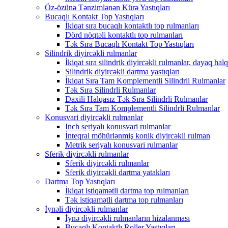
Öz-özünə Tənzimlənən Kürə Yastıqları
Bucaqlı Kontakt Top Yastıqları
İkiqat sıra bucaqlı kontaktlı top rulmanları
Dörd nöqtəli kontaktlı top rulmanları
Tək Sıra Bucaqlı Kontakt Top Yastıqları
Silindrik diyircəkli rulmanlar
İkiqat sıra silindrik diyircəkli rulmanlar, dayaq halqa
Silindrik diyircəkli dartma yastıqları
İkiqat Sıra Tam Komplementli Silindrli Rulmanlar
Tək Sıra Silindrli Rulmanlar
Daxili Halqasız Tək Sıra Silindrli Rulmanlar
Tək Sıra Tam Komplementli Silindrli Rulmanlar
Konusvari diyircəkli rulmanlar
Inch seriyalı konusvari rulmanlar
İnteqral möhürlənmiş konik diyircəkli rulman
Metrik seriyalı konusvari rulmanlar
Sferik diyircəkli rulmanlar
Sferik diyircəkli rulmanlar
Sferik diyircəkli dartma yatakları
Dartma Top Yastıqları
İkiqat istiqamətli dartma top rulmanları
Tək istiqamətli dartma top rulmanları
İynəli diyircəkli rulmanlar
İynə diyircəkli rulmanların hizalanması
Bucaqlı Kontaktlı Roller Yastıqları