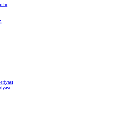
nlar
n
eriyası
riyası