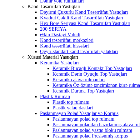
Dəmir yolu rulmanları
Kənd Təsərrüfatı Yastıqları
Dəyirmi Çuxurlu Kənd Təsərrüfatı Yastıqları
Kvadrat Çəkili Kənd Təsərrüfatı Yastıqları
Hex Bore Seriyası Kənd Təsərrüfatı Yastıqları
200 SERİYA
Əkin Dəstəyi Vahidi
Kənd təsərrüfatı mərkəzləri
Kənd təsərrüfatı hissələri
Qeyri-standart kənd təsərrüfatı yatakları
Xüsusi Material Yastıqları
Keramika Yastıqları
Keramik Bucaqlı Kontakt Top Yastıqları
Keramik Dərin Oyuqlu Top Yastıqları
Keramika əlavə rulmanları
Keramika Öz-özünə tənzimlənən kürə rulma
Keramik Dartma Top Yastıqları
Plastik Rulman
Plastik top rulmanı
Plastik yataq dəstləri
Paslanmayan Polad Yastıqlar və Korpus
Paslanmayan polad top rulmanı
Paslanmayan poladdan hazırlanmış əlavə ru
Paslanmayan polad yastıq bloku rulmanı
Paslanmayan polad Preslənmiş korpus