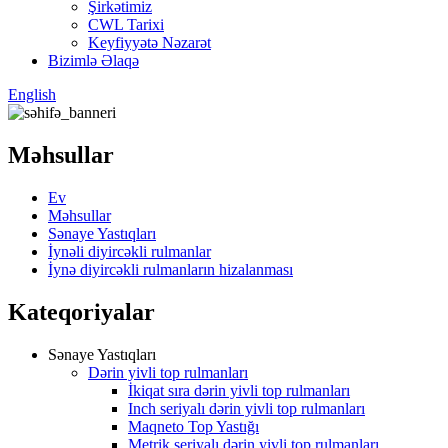
Şirkətimiz
CWL Tarixi
Keyfiyyətə Nəzarət
Bizimlə Əlaqə
English
Məhsullar
Ev
Məhsullar
Sənaye Yastıqları
İynəli diyircəkli rulmanlar
İynə diyircəkli rulmanların hizalanması
Kateqoriyalar
Sənaye Yastıqları
Dərin yivli top rulmanları
İkiqat sıra dərin yivli top rulmanları
Inch seriyalı dərin yivli top rulmanları
Maqneto Top Yastığı
Metrik seriyalı dərin yivli top rulmanları