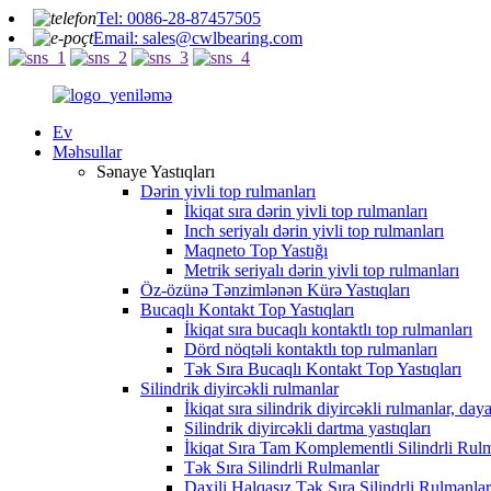
Tel: 0086-28-87457505
Email: sales@cwlbearing.com
Ev
Məhsullar
Sənaye Yastıqları
Dərin yivli top rulmanları
İkiqat sıra dərin yivli top rulmanları
Inch seriyalı dərin yivli top rulmanları
Maqneto Top Yastığı
Metrik seriyalı dərin yivli top rulmanları
Öz-özünə Tənzimlənən Kürə Yastıqları
Bucaqlı Kontakt Top Yastıqları
İkiqat sıra bucaqlı kontaktlı top rulmanları
Dörd nöqtəli kontaktlı top rulmanları
Tək Sıra Bucaqlı Kontakt Top Yastıqları
Silindrik diyircəkli rulmanlar
İkiqat sıra silindrik diyircəkli rulmanlar, daya
Silindrik diyircəkli dartma yastıqları
İkiqat Sıra Tam Komplementli Silindrli Rul
Tək Sıra Silindrli Rulmanlar
Daxili Halqasız Tək Sıra Silindrli Rulmanlar