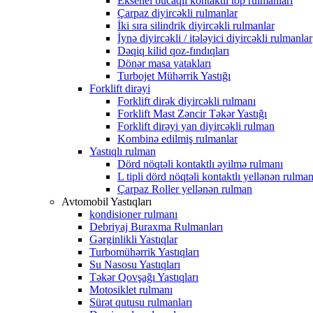
Eksenel bucaqlı kontaktlı top rulmanları
Çarpaz diyircəkli rulmanlar
İki sıra silindrik diyircəkli rulmanlar
İynə diyircəkli / itələyici diyircəkli rulmanlar
Dəqiq kilid qoz-fındıqları
Dönər masa yatakları
Turbojet Mühərrik Yastığı
Forklift dirəyi
Forklift dirək diyircəkli rulmanı
Forklift Mast Zəncir Təkər Yastığı
Forklift dirəyi yan diyircəkli rulman
Kombinə edilmiş rulmanlar
Yastıqlı rulman
Dörd nöqtəli kontaktlı əyilmə rulmanı
L tipli dörd nöqtəli kontaktlı yellənən rulma
Çarpaz Roller yellənən rulman
Avtomobil Yastıqları
kondisioner rulmanı
Debriyaj Buraxma Rulmanları
Gərginlikli Yastıqlar
Turbomühərrik Yastıqları
Su Nasosu Yastıqları
Təkər Qovşağı Yastıqları
Motosiklet rulmanı
Sürət qutusu rulmanları