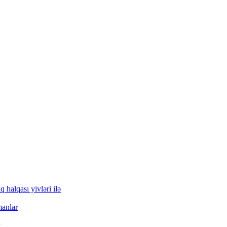
q halqası yivləri ilə
manlar