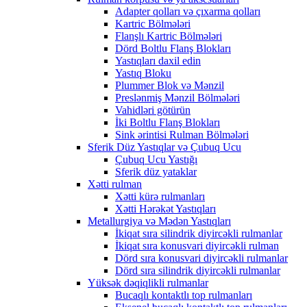
Adapter qolları və çıxarma qolları
Kartric Bölmələri
Flanşlı Kartric Bölmələri
Dörd Boltlu Flanş Blokları
Yastıqları daxil edin
Yastıq Bloku
Plummer Blok və Mənzil
Preslənmiş Mənzil Bölmələri
Vahidləri götürün
İki Boltlu Flanş Blokları
Sink ərintisi Rulman Bölmələri
Sferik Düz Yastıqlar və Çubuq Ucu
Çubuq Ucu Yastığı
Sferik düz yataklar
Xətti rulman
Xətti kürə rulmanları
Xətti Hərəkət Yastıqları
Metallurgiya və Mədən Yastıqları
İkiqat sıra silindrik diyircəkli rulmanlar
İkiqat sıra konusvari diyircəkli rulman
Dörd sıra konusvari diyircəkli rulmanlar
Dörd sıra silindrik diyircəkli rulmanlar
Yüksək dəqiqlikli rulmanlar
Bucaqlı kontaktlı top rulmanları