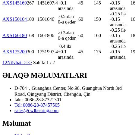
AXS145169
267
145
169
7.4
+0.1
45
145
-0.15
1
arasında
arasında
-0.25 ilə
-0.5-dən
AXS150164
100
150
164
6
60
150
-0.15
1
0-a qədər
arasında
-0.25 ilə
-0.2-dən
AXS160180
168
160
180
6
60
160
-0.15
1
0-a qədər
arasında
-0.4 ilə
-0.25 ilə
AXS175200
300
175
199
7.4
+0.1
45
175
-0.15
1
arasında
arasında
1
2
Növbəti >
>>
Səhifə 1 / 2
ƏLAQƏ MƏLUMATLARI
D-704，Guanghua Center, No.98, Guanghua North 3rd
Road, Qingyang District, Chengdu, Çin
faks: 0086-28-87321301
Tel: 0086-28-87457505
sales@cwlbearing.com
Məlumat