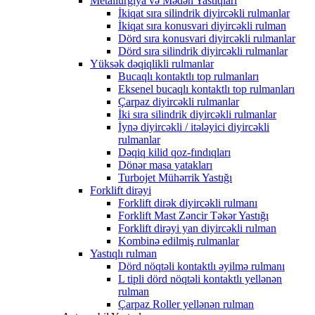
Metallurgiya və Mədən Yastıqları
İkiqat sıra silindrik diyircəkli rulmanlar
İkiqat sıra konusvari diyircəkli rulman
Dörd sıra konusvari diyircəkli rulmanlar
Dörd sıra silindrik diyircəkli rulmanlar
Yüksək dəqiqlikli rulmanlar
Bucaqlı kontaktlı top rulmanları
Eksenel bucaqlı kontaktlı top rulmanları
Çarpaz diyircəkli rulmanlar
İki sıra silindrik diyircəkli rulmanlar
İynə diyircəkli / itələyici diyircəkli
rulmanlar
Dəqiq kilid qoz-fındıqları
Dönər masa yatakları
Turbojet Mühərrik Yastığı
Forklift dirəyi
Forklift dirək diyircəkli rulmanı
Forklift Mast Zəncir Təkər Yastığı
Forklift dirəyi yan diyircəkli rulman
Kombinə edilmiş rulmanlar
Yastıqlı rulman
Dörd nöqtəli kontaktlı əyilmə rulmanı
L tipli dörd nöqtəli kontaktlı yellənən
rulman
Çarpaz Roller yellənən rulman