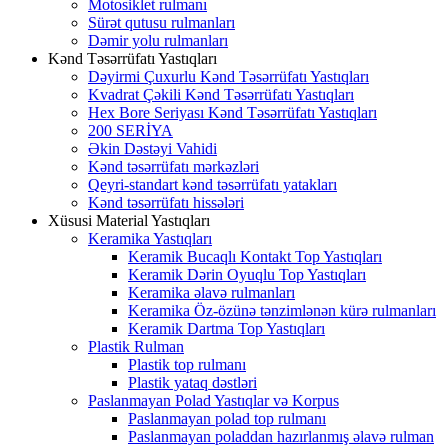
Motosiklet rulmanı
Sürət qutusu rulmanları
Dəmir yolu rulmanları
Kənd Təsərrüfatı Yastıqları
Dəyirmi Çuxurlu Kənd Təsərrüfatı Yastıqları
Kvadrat Çəkili Kənd Təsərrüfatı Yastıqları
Hex Bore Seriyası Kənd Təsərrüfatı Yastıqları
200 SERİYA
Əkin Dəstəyi Vahidi
Kənd təsərrüfatı mərkəzləri
Qeyri-standart kənd təsərrüfatı yatakları
Kənd təsərrüfatı hissələri
Xüsusi Material Yastıqları
Keramika Yastıqları
Keramik Bucaqlı Kontakt Top Yastıqları
Keramik Dərin Oyuqlu Top Yastıqları
Keramika əlavə rulmanları
Keramika Öz-özünə tənzimlənən kürə rulmanları
Keramik Dartma Top Yastıqları
Plastik Rulman
Plastik top rulmanı
Plastik yataq dəstləri
Paslanmayan Polad Yastıqlar və Korpus
Paslanmayan polad top rulmanı
Paslanmayan poladdan hazırlanmış əlavə rulman