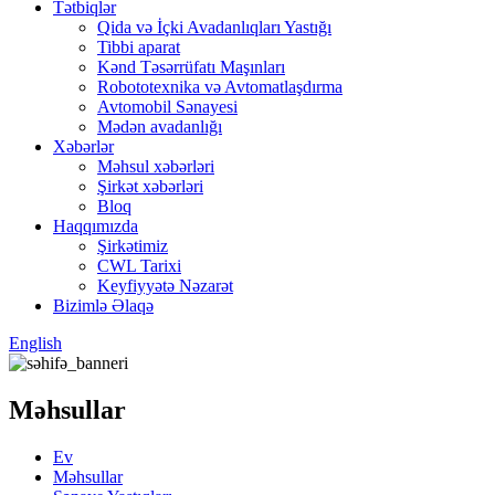
Tətbiqlər
Qida və İçki Avadanlıqları Yastığı
Tibbi aparat
Kənd Təsərrüfatı Maşınları
Robototexnika və Avtomatlaşdırma
Avtomobil Sənayesi
Mədən avadanlığı
Xəbərlər
Məhsul xəbərləri
Şirkət xəbərləri
Bloq
Haqqımızda
Şirkətimiz
CWL Tarixi
Keyfiyyətə Nəzarət
Bizimlə Əlaqə
English
Məhsullar
Ev
Məhsullar