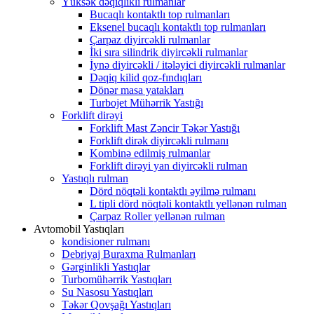
Yüksək dəqiqlikli rulmanlar
Bucaqlı kontaktlı top rulmanları
Eksenel bucaqlı kontaktlı top rulmanları
Çarpaz diyircəkli rulmanlar
İki sıra silindrik diyircəkli rulmanlar
İynə diyircəkli / itələyici diyircəkli rulmanlar
Dəqiq kilid qoz-fındıqları
Dönər masa yatakları
Turbojet Mühərrik Yastığı
Forklift dirəyi
Forklift Mast Zəncir Təkər Yastığı
Forklift dirək diyircəkli rulmanı
Kombinə edilmiş rulmanlar
Forklift dirəyi yan diyircəkli rulman
Yastıqlı rulman
Dörd nöqtəli kontaktlı əyilmə rulmanı
L tipli dörd nöqtəli kontaktlı yellənən rulman
Çarpaz Roller yellənən rulman
Avtomobil Yastıqları
kondisioner rulmanı
Debriyaj Buraxma Rulmanları
Gərginlikli Yastıqlar
Turbomühərrik Yastıqları
Su Nasosu Yastıqları
Təkər Qovşağı Yastıqları