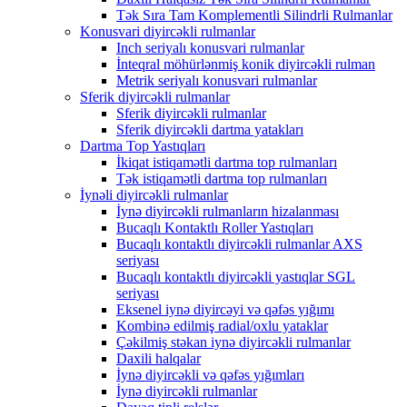
Tək Sıra Tam Komplementli Silindrli Rulmanlar
Konusvari diyircəkli rulmanlar
Inch seriyalı konusvari rulmanlar
İnteqral möhürlənmiş konik diyircəkli rulman
Metrik seriyalı konusvari rulmanlar
Sferik diyircəkli rulmanlar
Sferik diyircəkli rulmanlar
Sferik diyircəkli dartma yatakları
Dartma Top Yastıqları
İkiqat istiqamətli dartma top rulmanları
Tək istiqamətli dartma top rulmanları
İynəli diyircəkli rulmanlar
İynə diyircəkli rulmanların hizalanması
Bucaqlı Kontaktlı Roller Yastıqları
Bucaqlı kontaktlı diyircəkli rulmanlar AXS
seriyası
Bucaqlı kontaktlı diyircəkli yastıqlar SGL
seriyası
Eksenel iynə diyircəyi və qəfəs yığımı
Kombinə edilmiş radial/oxlu yataklar
Çəkilmiş stəkan iynə diyircəkli rulmanlar
Daxili halqalar
İynə diyircəkli və qəfəs yığımları
İynə diyircəkli rulmanlar