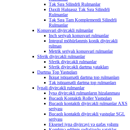
Tək Sıra Silindrli Rulmanlar
Daxili Halqasız Tək Sıra Silindrli
Rulmanlar
Tək Sıra Tam Komplementli Silindrli
Rulmanlar
Konusvari diyircəkli rulmanlar
Inch seriyalı konusvari rulmanlar
İnteqral möhürlənmiş konik diyircəkli
rulman
Metrik seriyalı konusvari rulmanlar
Sferik diyircəkli rulmanlar
Sferik diyircəkli rulmanlar
Sferik diyircəkli dartma yatakları
Dartma Top Yastıqları
İkiqat istiqamətli dartma top rulmanları
Tək istiqamətli dartma top rulmanları
İynəli diyircəkli rulmanlar
İynə diyircəkli rulmanların hizalanması
Bucaqlı Kontaktlı Roller Yastıqları
Bucaqlı kontaktlı diyircəkli rulmanlar AXS
seriyası
Bucaqlı kontaktlı diyircəkli yastıqlar SGL
seriyası
Eksenel iynə diyircəyi və qəfəs yığımı
Kombinə edilmiş radial/oxlu yataklar