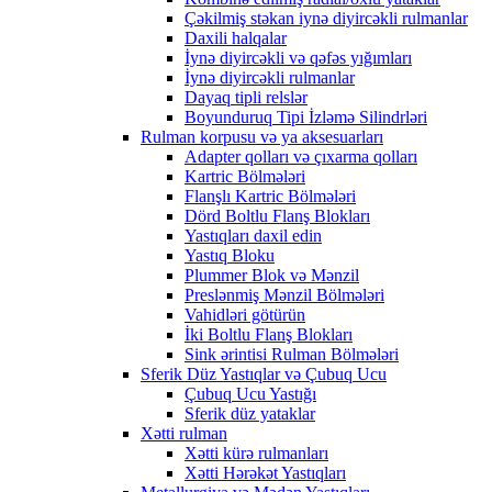
Çəkilmiş stəkan iynə diyircəkli rulmanlar
Daxili halqalar
İynə diyircəkli və qəfəs yığımları
İynə diyircəkli rulmanlar
Dayaq tipli relslər
Boyunduruq Tipi İzləmə Silindrləri
Rulman korpusu və ya aksesuarları
Adapter qolları və çıxarma qolları
Kartric Bölmələri
Flanşlı Kartric Bölmələri
Dörd Boltlu Flanş Blokları
Yastıqları daxil edin
Yastıq Bloku
Plummer Blok və Mənzil
Preslənmiş Mənzil Bölmələri
Vahidləri götürün
İki Boltlu Flanş Blokları
Sink ərintisi Rulman Bölmələri
Sferik Düz Yastıqlar və Çubuq Ucu
Çubuq Ucu Yastığı
Sferik düz yataklar
Xətti rulman
Xətti kürə rulmanları
Xətti Hərəkət Yastıqları