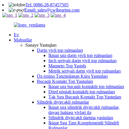
Tel: 0086-28-87457505
Email: sales@cwlbearing.com
Ev
Məhsullar
Sənaye Yastıqları
Dərin yivli top rulmanları
İkiqat sıra dərin yivli top rulmanları
Inch seriyalı dərin yivli top rulmanları
Maqneto Top Yastığı
Metrik seriyalı dərin yivli top rulmanları
Öz-özünə Tənzimlənən Kürə Yastıqları
Bucaqlı Kontakt Top Yastıqları
İkiqat sıra bucaqlı kontaktlı top rulmanları
Dörd nöqtəli kontaktlı top rulmanları
Tək Sıra Bucaqlı Kontakt Top Yastıqları
Silindrik diyircəkli rulmanlar
İkiqat sıra silindrik diyircəkli rulmanlar,
dayaq halqası yivləri ilə
Silindrik diyircəkli dartma yastıqları
İkiqat Sıra Tam Komplementli Silindrli
Rulmanlar