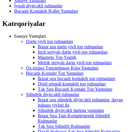
Sənaye Yastıqları
İynəli diyircəkli rulmanlar
Bucaqlı Kontaktlı Roller Yastıqları
Kateqoriyalar
Sənaye Yastıqları
Dərin yivli top rulmanları
İkiqat sıra dərin yivli top rulmanları
Inch seriyalı dərin yivli top rulmanları
Maqneto Top Yastığı
Metrik seriyalı dərin yivli top rulmanları
Öz-özünə Tənzimlənən Kürə Yastıqları
Bucaqlı Kontakt Top Yastıqları
İkiqat sıra bucaqlı kontaktlı top rulmanları
Dörd nöqtəli kontaktlı top rulmanları
Tək Sıra Bucaqlı Kontakt Top Yastıqları
Silindrik diyircəkli rulmanlar
İkiqat sıra silindrik diyircəkli rulmanlar, dayaq
halqası yivləri ilə
Silindrik diyircəkli dartma yastıqları
İkiqat Sıra Tam Komplementli Silindrli
Rulmanlar
Tək Sıra Silindrli Rulmanlar
Daxili Halqasız Tək Sıra Silindrli Rulmanlar