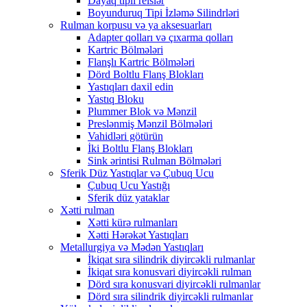
Dayaq tipli relslər
Boyunduruq Tipi İzləmə Silindrləri
Rulman korpusu və ya aksesuarları
Adapter qolları və çıxarma qolları
Kartric Bölmələri
Flanşlı Kartric Bölmələri
Dörd Boltlu Flanş Blokları
Yastıqları daxil edin
Yastıq Bloku
Plummer Blok və Mənzil
Preslənmiş Mənzil Bölmələri
Vahidləri götürün
İki Boltlu Flanş Blokları
Sink ərintisi Rulman Bölmələri
Sferik Düz Yastıqlar və Çubuq Ucu
Çubuq Ucu Yastığı
Sferik düz yataklar
Xətti rulman
Xətti kürə rulmanları
Xətti Hərəkət Yastıqları
Metallurgiya və Mədən Yastıqları
İkiqat sıra silindrik diyircəkli rulmanlar
İkiqat sıra konusvari diyircəkli rulman
Dörd sıra konusvari diyircəkli rulmanlar
Dörd sıra silindrik diyircəkli rulmanlar