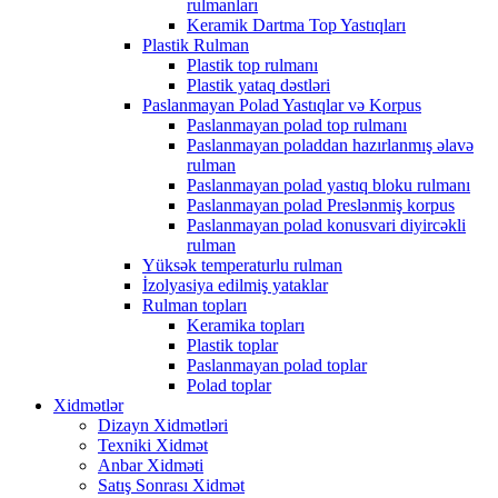
rulmanları
Keramik Dartma Top Yastıqları
Plastik Rulman
Plastik top rulmanı
Plastik yataq dəstləri
Paslanmayan Polad Yastıqlar və Korpus
Paslanmayan polad top rulmanı
Paslanmayan poladdan hazırlanmış əlavə
rulman
Paslanmayan polad yastıq bloku rulmanı
Paslanmayan polad Preslənmiş korpus
Paslanmayan polad konusvari diyircəkli
rulman
Yüksək temperaturlu rulman
İzolyasiya edilmiş yataklar
Rulman topları
Keramika topları
Plastik toplar
Paslanmayan polad toplar
Polad toplar
Xidmətlər
Dizayn Xidmətləri
Texniki Xidmət
Anbar Xidməti
Satış Sonrası Xidmət