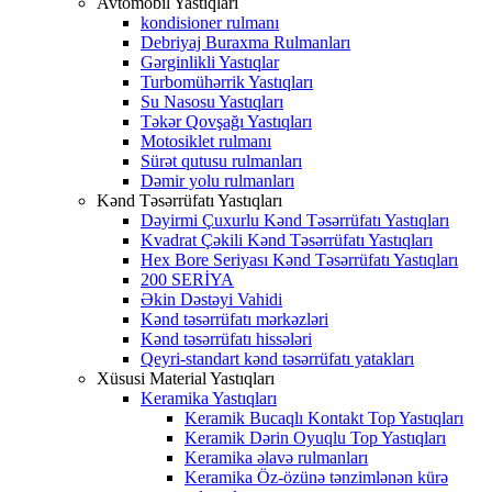
Avtomobil Yastıqları
kondisioner rulmanı
Debriyaj Buraxma Rulmanları
Gərginlikli Yastıqlar
Turbomühərrik Yastıqları
Su Nasosu Yastıqları
Təkər Qovşağı Yastıqları
Motosiklet rulmanı
Sürət qutusu rulmanları
Dəmir yolu rulmanları
Kənd Təsərrüfatı Yastıqları
Dəyirmi Çuxurlu Kənd Təsərrüfatı Yastıqları
Kvadrat Çəkili Kənd Təsərrüfatı Yastıqları
Hex Bore Seriyası Kənd Təsərrüfatı Yastıqları
200 SERİYA
Əkin Dəstəyi Vahidi
Kənd təsərrüfatı mərkəzləri
Kənd təsərrüfatı hissələri
Qeyri-standart kənd təsərrüfatı yatakları
Xüsusi Material Yastıqları
Keramika Yastıqları
Keramik Bucaqlı Kontakt Top Yastıqları
Keramik Dərin Oyuqlu Top Yastıqları
Keramika əlavə rulmanları
Keramika Öz-özünə tənzimlənən kürə