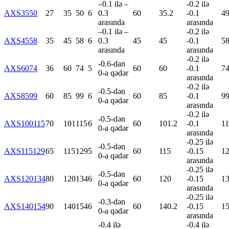
–0.1 ilə –
-0.2 ilə
AXS3550
27
35
50
6
0.3
60
35.2
-0.1
49
arasında
arasında
–0.1 ilə –
-0.2 ilə
AXS4558
35
45
58
6
0.3
45
45
-0.1
5
arasında
arasında
-0.2 ilə
-0.6-dan
AXS6074
36
60
74
5
60
60
-0.1
7
0-a qədər
arasında
-0.2 ilə
-0.5-dən
AXS8599
60
85
99
6
60
85
-0.1
9
0-a qədər
arasında
-0.2 ilə
-0.5-dən
AXS100115
70
101
115
6
60
101.2
-0.1
11
0-a qədər
arasında
-0.25 ilə
-0.5-dən
AXS115129
65
115
129
5
60
115
-0.15
1
0-a qədər
arasında
-0.25 ilə
-0.5-dən
AXS120134
80
120
134
6
60
120
-0.15
1
0-a qədər
arasında
-0.25 ilə
-0.3-dən
AXS140154
90
140
154
6
60
140.2
-0.15
15
0-a qədər
arasında
-0.4 ilə
-0.4 ilə