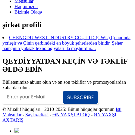
Məhsullar
Haqqımızda
Bizimlə Əlaqə
şirkət profili
CHENGDU WEST INDUSTRY CO., LTD (CWL) Çenqduda
yerləşir və Çinin qərbindəki ən böyük şəhərlərdən biridir. Şəhər
həmçinin yüksək texnologiyaları ilə məşhurdur....
QEYDİYYATDAN KEÇİN VƏ TƏKLİF
ƏLDƏ EDİN
Bülletenimizə abunə olun və ən son təkliflər və promosyonlardan
xəbərdar olun.
© Müəllif hüquqları - 2010-2025: Bütün hüquqlar qorunur.
İsti
Məhsullar
-
Sayt xəritəsi
-
ƏN YAXŞI BLOQ
-
ƏN YAXŞI
AXTARIŞ