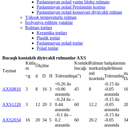
Paslanmayan polad yastıq bloku rulmanı
Paslanmayan polad Preslənmiş korpus
Paslanmayan polad konusvari diyircəkli rulman
Yüksək temperaturlu rulman
İzolyasiya edilmiş yataklar
Rulman topları
Keramika topları
Plastik toplar
Paslanmayan polad toplar
Polad toplar
Bucaqlı kontaktlı diyircəkli rulmanlar AXS
Kütlə
Kontakt
Rulman halqalarının
Ölçülər
m
bucağı
mərkəzləşdirilməsi
Təyinat
mil
mə
=g
d
D
H
Tolerantlıq
a(°)
Tolerantlıq
üzərində
D
+0.26 ilə
-0.15 ilə
AXS0816
3
8
16
3
+0.06
45
8
-0.05
16
arasında
arasında
–0.24 ilə –
-0.15 ilə
AXS1220
3
12
20
3
0.44
60
12.2
-0.05
20
arasında
arasında
–0.1 ilə –
-0.15 ilə
AXS2034
16
20
34
5
0.2
60
20.2
-0.05
34
arasında
arasında